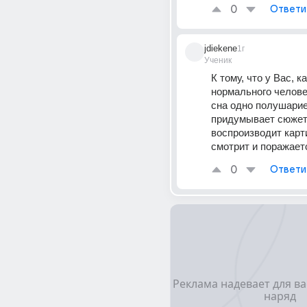
0
Ответи
jdiekene
1г
Ученик
К тому, что у Вас, ка
нормального человек
сна одно полушарие 
придумывает сюжет 
воспроизводит карти
смотрит и поражает
0
Ответи