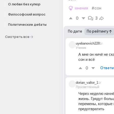
О любви без купюр
мнения
#сон
Философский вопрос
0
3
Политические дебаты
По дате
По рейтингу
Смотреть все
uyebanovich228
1г
Ученик
А мне он ничё не ска
сон и всё
0
Ответи
dorian_valtor_1
1г
Просветленный
Через неделю начнё
жизнь. Грядут больш
перемены, которые 
предотвратить 