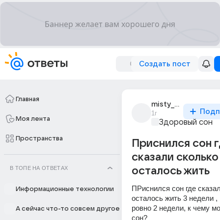
Создать пост
Главная
misty_4781
Подп
1г
Моя лента
Здоровый сон
Пространства
Приснился сон 
сказали сколько
В ТОПЕ НА ОТВЕТАХ
осталось жить
ПРиснился сон где сказал
Информационные технологии
осталось жить 3 недели ,
ровно 2 недели, к чему мо
А сейчас что-то совсем другое
сон?