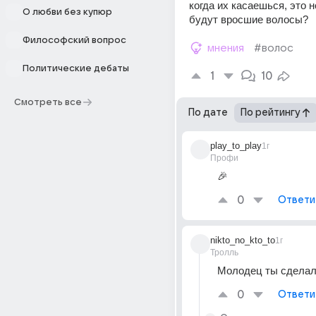
когда их касаешься, это 
О любви без купюр
будут вросшие волосы?
Философский вопрос
мнения
#волос
Политические дебаты
1
10
Смотреть все
По дате
По рейтингу
play_to_play
1г
Профи
🎉
0
Ответи
nikto_no_kto_to
1г
Тролль
Молодец ты сделал
0
Ответи