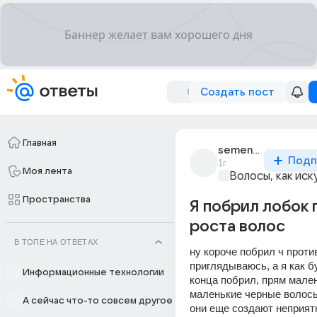
Создать пост
Главная
semen_ivanov_2520
Подп
1г
Моя лента
Волосы, как иск
Пространства
Я побрил лобок 
роста волос
В ТОПЕ НА ОТВЕТАХ
ну короче побрил ч против
приглядываюсь, а я как бу
Информационные технологии
конца побрил, прям мален
маленькие черные волосы 
А сейчас что-то совсем другое
они еще создают неприят