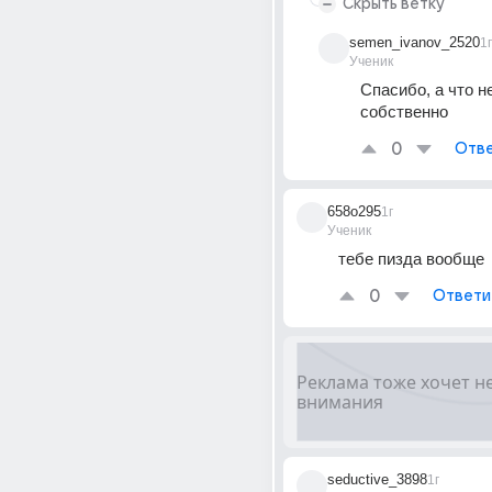
Скрыть ветку
semen_ivanov_2520
1г
Ученик
Спасибо, а что не
собственно
0
Отве
658o295
1г
Ученик
тебе пизда вообще 
0
Ответи
seductive_3898
1г