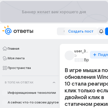
Создать пост
Главная
user_317329365
Подп
1г
Моя лента
Время игр
+2
Пространства
В игре мышка п
обновления Win
В ТОПЕ НА ОТВЕТАХ
10 стала реагир
клик только есл
Информационные технологии
двойной клик в
А сейчас что-то совсем другое
статичном реж