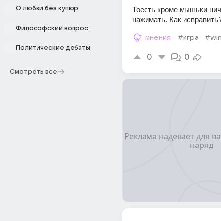
О любви без купюр
Тоесть кроме мышьки ниче
нажимать. Как исправить
Философский вопрос
мнения
#игра
#wi
Политические дебаты
0
0
Смотреть все