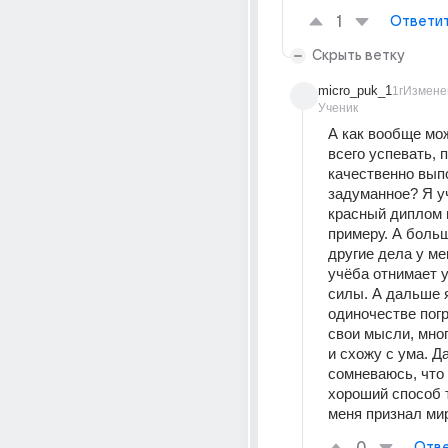
1
Ответи
Скрыть ветку
micro_puk_1
1г
Измене
Ученик
А как вообще мож
всего успевать, п
качественно выпо
задуманное? Я учу
красный диплом н
примеру. А больш
другие дела у мен
учёба отнимает у
силы. А дальше я
одиночестве погр
свои мысли, мног
и схожу с ума. Да 
сомневаюсь, что п
хороший способ т
меня признал мир
Отве