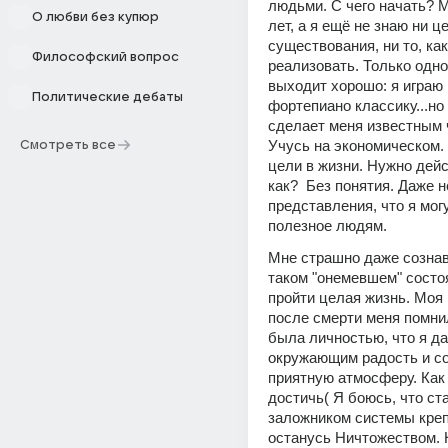
людьми. С чего начать? М
О любви без купюр
лет, а я ещё не знаю ни це
существования, ни то, как
Философский вопрос
реализовать. Только одно 
выходит хорошо: я играю 
Политические дебаты
фортепиано классику...но 
сделает меня известным 
Учусь на экономическом. 
Смотреть все
цели в жизни. Нужно дейст
как?  Без понятия. Даже н
представления, что я могу
полезное людям. 
Мне страшно даже сознава
таком "онемевшем" состо
пройти целая жизнь. Моя 
после смерти меня помнил
была личностью, что я да
окружающим радость и со
приятную атмосферу. Как 
достичь( Я боюсь, что ста
заложником системы креп
останусь Ничтожеством. Н