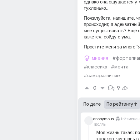
однако она ощущается у м
тухленько..
Пожалуйста, напишите, чт
происходит, я адекватный
мне существовать? Ещё од
кажется, сойду с ума.
Простите меня за много "я
мнения
#фортепиа
#классика
#мечта
#саморазвитие
0
9
По дате
По рейтингу
anonymous
1г
Изменен
Тролль
Моя жизнь такая: по
хардкор, числюсь в 