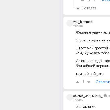
0
3 ответа
vrai_homme
1г
Ученик
Желание уважитель
С ума сходить не на
Ответ мой простой -
кому хуже чем тебе
Искать не надо - про
ближайшей церкви..
там всё найдете.
1
Ответи
deleted_342653718_
1г
Тролль
о я такая же