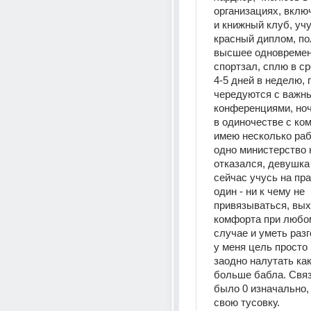
организациях, включ
и книжный клуб, учу
красный диплом, по
высшее одновременн
спортзал, сплю в ср
4-5 дней в неделю, п
чередуются с важны
конференциями, ноч
в одиночестве с ком
имею несколько рабо
одно министерство н
отказался, девушка 
сейчас учусь на пра
один - ни к чему не 
привязываться, вых
комфорта при любо
случае и уметь разг
у меня цель просто 
заодно налутать как
больше бабла. Связ
было 0 изначально,
свою тусовку.