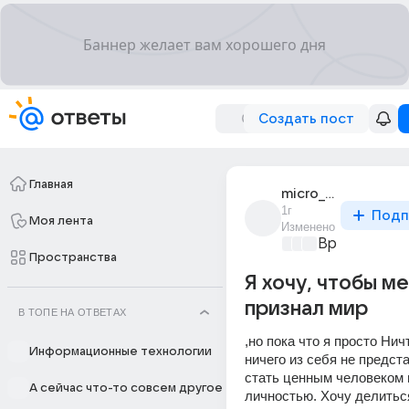
Создать пост
Главная
micro_puk_1
1г
Подп
Моя лента
Изменено
Время музык
Пространства
Я хочу, чтобы м
признал мир
В ТОПЕ НА ОТВЕТАХ
,но пока что я просто Ничт
Информационные технологии
ничего из себя не предста
стать ценным человеком и
А сейчас что-то совсем другое
личностью. Хочу делитьс