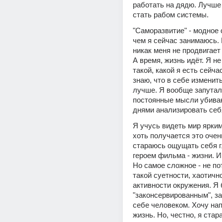
работать на дядю. Лучше 
стать рабом системы.
"Саморазвитие" - модное с
чем я сейчас занимаюсь. 
никак меня не продвигает -
А время, жизнь идёт. Я не
такой, какой я есть сейчас,
знаю, что в себе изменить
лучше. Я вообще запутала
постоянные мысли убиваю
днями анализировать себ
Я учусь видеть мир ярким
хоть получается это очень
стараюсь ощущать себя г
героем фильма - жизни. И 
Но самое сложное - не по
такой суетности, хаотично
активности окружения. Я 
"законсервированным", за
себе человеком. Хочу на
жизнь. Но, честно, я стара