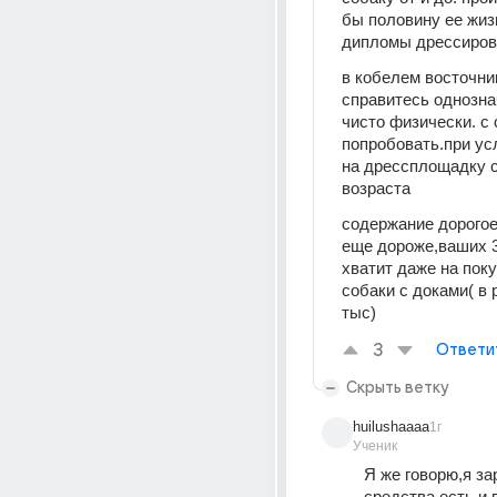
бы половину ее жизн
дипломы дрессиров
в кобелем восточник
справитесь однозна
чисто физически. с 
попробовать.при усл
на дрессплощадку с 
возраста
содержание дорогое
еще дороже,ваших 3
хватит даже на поку
собаки с доками( в р
тыс)
3
Ответи
Скрыть ветку
huilushaaaa
1г
Ученик
Я же говорю,я за
средства есть,и в