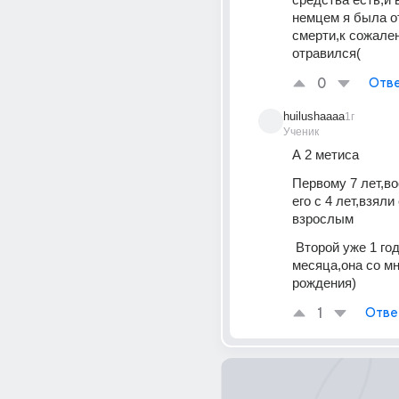
немцем я была от
смерти,к сожален
отравился(
0
Отве
huilushaaaa
1г
Ученик
А 2 метиса
Первому 7 лет,во
его с 4 лет,взяли
взрослым
 Второй уже 1 год и 3 
месяца,она со мн
рождения)
1
Отве