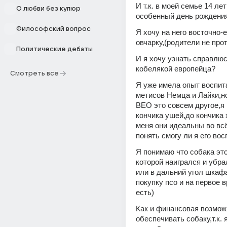
И т.к. в моей семье 14 лет 
О любви без купюр
особенный день рождени
Философский вопрос
Я хочу на него восточно-
овчарку,(родители не про
Политические дебаты
И я хочу узнать справлюсь
кобелякой европейца?
Смотреть все
Я уже имела опыт воспита
метисов Немца и Лайки,но
ВЕО это совсем другое,я 
кончика ушей,до кончика 
меня они идеальны во всё
понять смогу ли я его вос
Я понимаю что собака это
которой наигрался и убрал
или в дальний угол шкафа
покупку псо и на первое в
есть)
Как и финансовая возмож
обеспечивать собаку,т.к. я