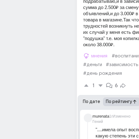
подрабатываю,и в зависим
сумма до 2.500₽ за смену
объявлений,и до 3.000₽ в
товара в магазине.Так чт
трудностей возникнуть не
их случай у меня есть фи
"подушка" т.е. моя копилка
около 38.000₽.
мнения
#воспитан
#деньги
#зависимость
#день рождения
1
6
По дате
По рейтингу
murenata
1г
Изменено
Гений
"....имела опыт восп
какую степень эти с