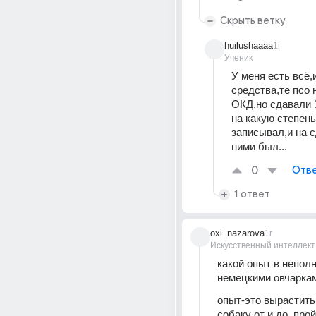
Скрыть ветку
huilushaaaa
1г
Ученик
У меня есть всё,и
средства,те псо 
ОКД,но сдавали 
на какую степень,
записывал,и на с
ними был...
0
Отве
1 ответ
oxi_nazarova
1г
Искусственный интеллект
какой опыт в неполн
немецкими овчарка
опыт-это вырастить
собаку от и до. прой