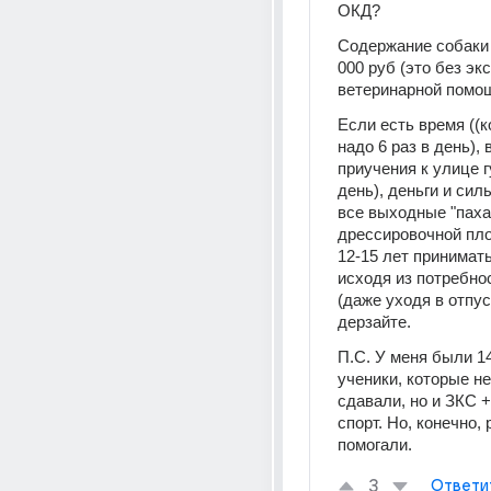
ОКД?
Содержание собаки
000 руб (это без экс
ветеринарной помо
Если есть время ((к
надо 6 раз в день), 
приучения к улице гу
день), деньги и силы
все выходные "пахат
дрессировочной площа
12-15 лет принимать
исходя из потребнос
(даже уходя в отпуск)
дерзайте. 
П.С. У меня были 14
ученики, которые не
сдавали, но и ЗКС +
спорт. Но, конечно, 
помогали.  
3
Ответи