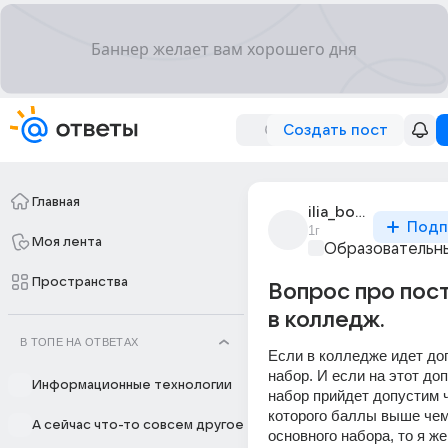
Создать пост
Главная
ilia_borisov_1932
Подп
1г
Моя лента
Образовательны
Пространства
Вопрос про пос
в колледж.
В ТОПЕ НА ОТВЕТАХ
Если в колледже идет до
набор. И если на этот до
Информационные технологии
набор прийдет допустим ч
которого баллы выше чем 
А сейчас что-то совсем другое
основного набора, то я же