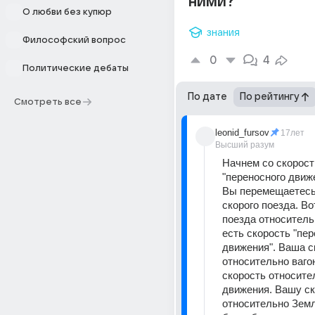
ними?
О любви без купюр
знания
Философский вопрос
0
4
Политические дебаты
По дате
По рейтингу
Смотреть все
leonid_fursov
17лет
Высший разум
Начнем со скорости
"переносного движе
Вы перемещаетесь 
скорого поезда. Во
поезда относитель
есть скорость "пер
движения". Ваша с
относительно вагон
скорость относител
движения. Вашу ск
относительно Земл