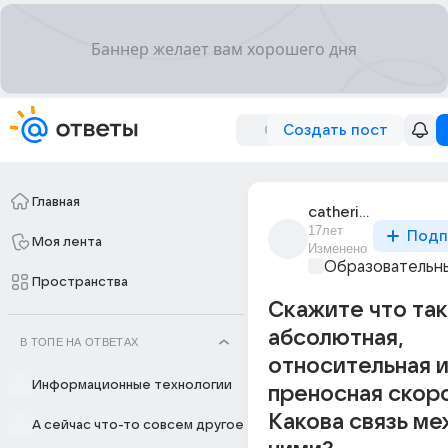
Создать пост
Главная
catherina_11
17лет
Подп
Моя лента
Изменено
Образовательны
Пространства
Скажите что та
абсолютная,
В ТОПЕ НА ОТВЕТАХ
относительная 
Информационные технологии
преносная скор
Какова связь м
А сейчас что-то совсем другое