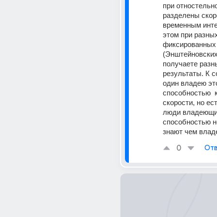
при отностельно
разделены скор
временным инте
этом при разных
фиксированных 
(Энштейновских 
получаете разны
результаты. К с
один владею это
способностью  
скорости, но ест
люди владеющие
способностью но
знают чем владе
0
Отв