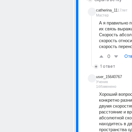
catherina_11
17лет
Мастер
А я правильно п
их связь выража
Скорость абсол
скорость относи
скорость перен
0
Отв
1 ответ
user_15640767
Ученик
1г
Изменено
Хороший вопрос
конкретно разни
двумя скоростям
расстояние и вр
абсолютной ско
находитесь в дв
пространства од