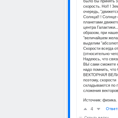
было бы принять з
скорость. Но!! ! Зе
очередь, "движется
Солнца!! ! Солнце 
планетами движетс
центра Галактики....
образом, при наше
"величайшем желан
выделим "абсолютн
Скорости всегда о
(относительно чего-т
Надеюсь, что связ
ВЫ сами сможете н
надо помнить, чт
ВЕКТОРНАЯ ВЕЛИЧ
поэтому, скорости 
складываются по п
сложения векторов
Источник:
физика.
4
Ответ
Скрыть ветку