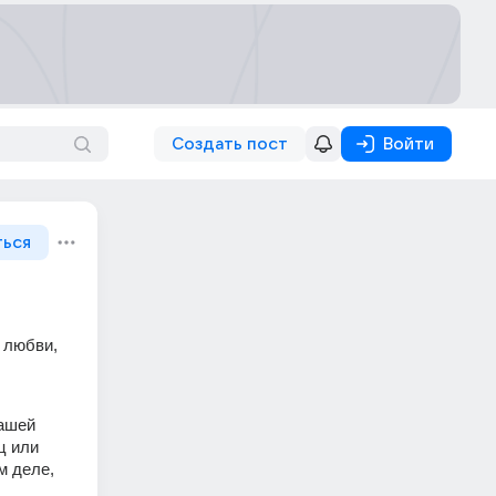
Создать пост
Войти
ться
 любви, 
ашей 
 или 
 деле, 