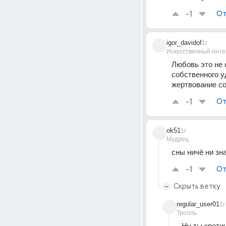
-1
От
igor_davidof
1г
Искусственный инте
Любовь это не 
собственного у
жертвование со
-1
От
ok51
1г
Мудрец
сны ничё ни зн
-1
От
Скрыть ветку
regular_user01
1г
Тролль
Ну ты кретин