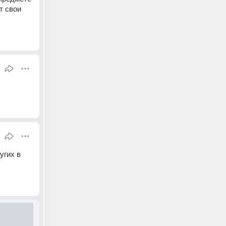
 свои 
гих в 