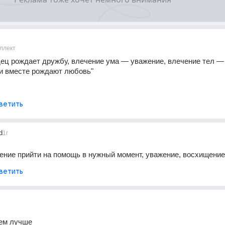
ллект
ец рождает дружбу, влечение ума — уважение, влечение тел — с
ри вместе рождают любовь"
ветить
d
1г
ение прийти на помощь в нужный момент, уважение, восхищение
ветить
ем лучше 