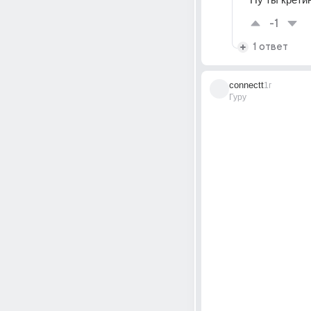
-1
1 ответ
connectt
1г
Гуру