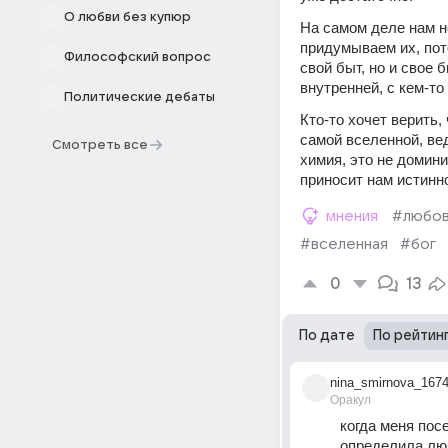
О любви без купюр
На самом деле нам н
придумываем их, пото
Философский вопрос
свой быт, но и свое 
внутренней, с кем-то
Политические дебаты
Кто-то хочет верить, 
самой вселенной, вед
Смотреть все
химия, это не домини
приносит нам истинно
мнения
#любо
#вселенная
#бог
0
13
По дате
По рейтин
nina_smirnova_167
Оракул
когда меня пос
определила люб