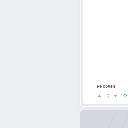
не болей
-2
О