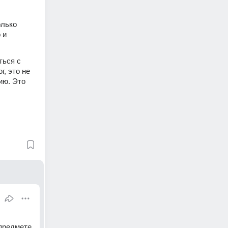
лько 
и 
ься с 
, это не 
ю. Это 
редмете  