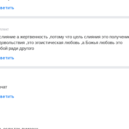
ветить
ллект
слияние а жертвенность ,потому что цель слияния это получение
довольствия ,это эгоистическая любовь ,а Божья любовь это 
бой ради другого
ветить
ачат
ветить
, если так думаешь. 