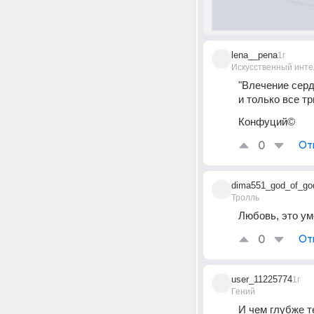
lena__pena
1г
Искусственный инте
"Влечение серд
и только все т
Конфуций©️
0
От
dima551_god_of_go
Тролль
Любовь, это ум
0
От
user_11225774
1г
Гений
И чем глубже т