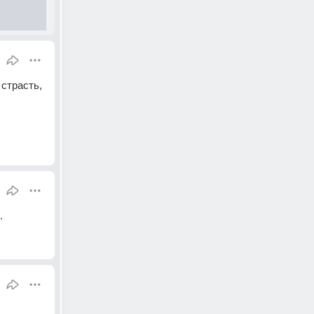
трасть, 
.