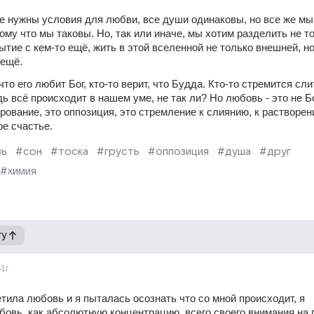
е нужны условия для любви, все души одинаковы, но все же мы 
му что мы таковы. Но, так или иначе, мы хотим разделить не то
бытие с кем-то ещё, жить в этой вселенной не только внешней, но 
 ещё. 
что его любит Бог, кто-то верит, что Будда. Кто-то стремится слит
ь всё происходит в нашем уме, не так ли? Но любовь - это не Бог
рование, это оппозиция, это стремление к слиянию, к растворени
е счастье. 
вь
#сон
#тоска
#грусть
#оппозиция
#душа
#друг
#химия
гу
4
1г
етила любовь и я пыталась осознать что со мной происходит, я 
овь  как абсолютную концентрацию  всего своего внимания на п