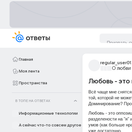
Главная
regular_user01
О любви
Моя лента
Любовь - это
Пространства
Всё чаще мне снятся 
той, которой не може
В ТОПЕ НА ОТВЕТАХ
Доминирование? Про
Любовь - это оппози
Информационные технологии
разделености на "я" 
умов (как больше нра
А сейчас что-то совсем другое
уже достаточно. 