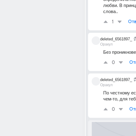
любви. В принц
слова.. 
1
Отв
deleted_6561897_
Оракул
Без проникновен
0
От
deleted_6561897_
Оракул
По честному ес
чем-то, для теб
0
От