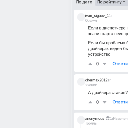
По дате
По рейтингу
ivan_sigaev_1
1г
Оракул
Если в диспетчере н
значит карта неисп
Если бы проблема б
драйверах видел бы
устройство
0
Ответи
chermax2012
1г
Ученик
А драйвера ставил?
0
Ответи
anonymous
1г
Изменен
Тролль