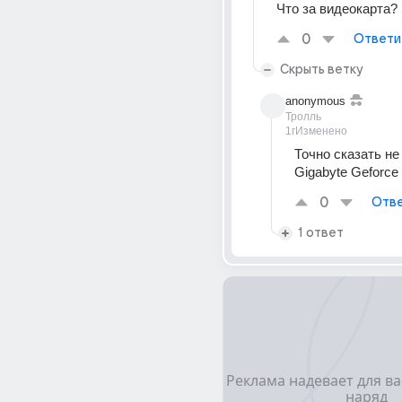
Что за видеокарта?
0
Ответи
Скрыть ветку
anonymous
Тролль
1г
Изменено
Точно сказать не 
Gigabyte Geforce 
0
Отве
1 ответ