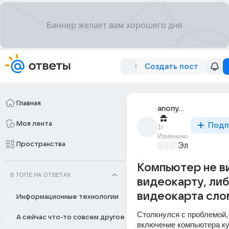
Создать пост
Главная
anonymous
Моя лента
Подп
1г
Изменено
Пространства
Электроника
Компьютер не в
В ТОПЕ НА ОТВЕТАХ
видеокарту, ли
видеокарта сло
Информационные технологии
Столкнулся с проблемой, 
А сейчас что-то совсем другое
включение компьютера кул