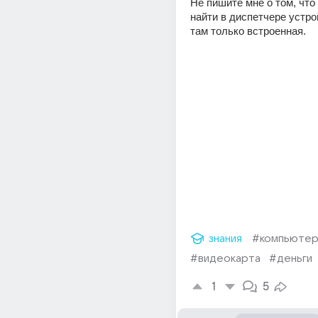
Не пишите мне о том, что 
найти в диспетчере устрой
там только встроенная.
знания
#компьюте
#видеокарта
#деньги
1
5