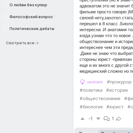
О любви без купюр
адвокатом это не значит б
фильме просто говорю )М
Философский вопрос
связей нету,захотел стать 
перешел в 8 класс .Биолог
Политические дебаты
интересна .И анатомия то
когда узнаю что то новое .
обществознание и история
Смотреть все
интереснее чем эти предм
.Даже не знаю что выбрат
стороны юрист -привязан к
еще и их много с другой с
медицинский сложно но п
мнения
#прокурор
#политика
#история
#обществознание
#фи
#биология
#юрист
#с
-1
1