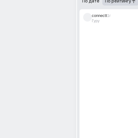
По дате
По рейтингу
connectt
1г
Гуру