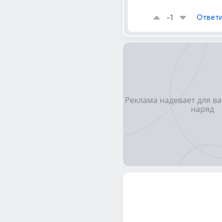
-1
Ответи