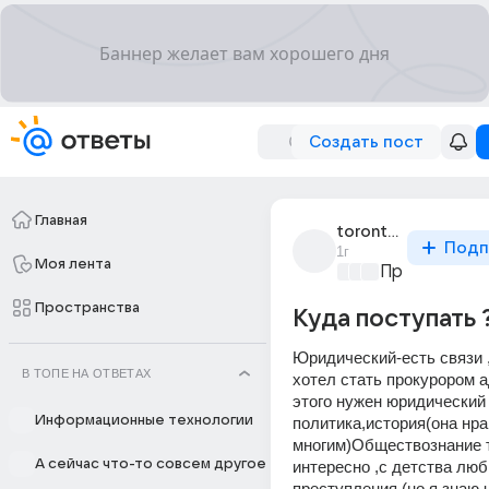
Создать пост
Главная
toronto228
Подп
1г
Моя лента
Преступлени
Пространства
Куда поступать 
Юридический-есть связи ,
В ТОПЕ НА ОТВЕТАХ
хотел стать прокурором а
этого нужен юридический 
Информационные технологии
политика,история(она нра
многим)Обществознание т
А сейчас что-то совсем другое
интересно ,с детства люб
преступления (но я знаю ч