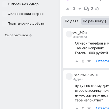
О любви без купюр
0
2
Философский вопрос
По дате
По рейтингу
Политические дебаты
vvs_240
1г
Смотреть все
Мыслитель
Отнеси телефон в 
Там его исправят.
Готовь 1000 рублей 
0
Ответи
user_297073751
1г
Мудрец
ну тут по моему даж
второкласснику поня
нужно железку нести
тебе непонятно?
0
Ответи