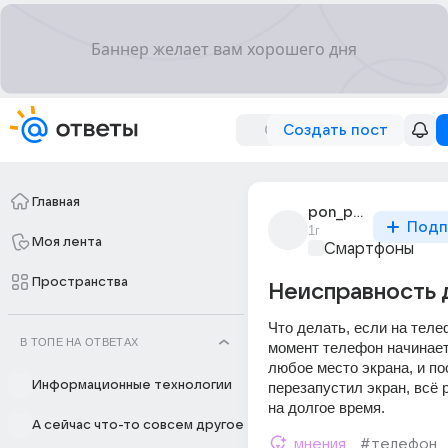
Создать пост
Главная
pon_pon_1086
Подп
1г
Моя лента
Смартфоны
Пространства
Неисправность 
Что делать, если на теле
В ТОПЕ НА ОТВЕТАХ
момент телефон начинает 
любое место экрана, и пос
Информационные технологии
перезапустил экран, всё р
на долгое время.
А сейчас что-то совсем другое
мнения
#телефон