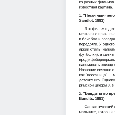
из разных фильмов 
известная картина. 
1. 
"Песочный челов
Sandlot, 1993)
:
   - Это фильм о детях, которые 
мечтают о приключе
в бейсбол и попадаю
передряги. У одного 
яркий стиль (наприм
футболки), а сцены 
вроде фейерверков, 
напоминать эпизод с
Название связано с 
как "песочница" — 
детских игр. Однако
римской цифры X в 
2. 
"Бандиты во вре
Bandits, 1981)
:
   - Фантастический фильм о 
мальчике, который 