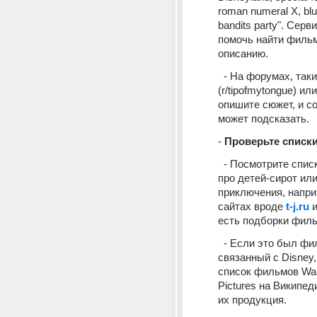
roman numeral X, blue
bandits party". Серв
помочь найти фильм
описанию.
  - На форумах, таких как Reddit 
(r/tipofmytongue) или
опишите сюжет, и с
может подсказать.
- 
Проверьте списк
  - Посмотрите списки фильмов 
про детей-сирот или
приключения, наприм
сайтах вроде 
t-j.ru
 
есть подборки филь
  - Если это был фильм, 
связанный с Disney,
список фильмов Walt
Pictures на Википеди
их продукция.