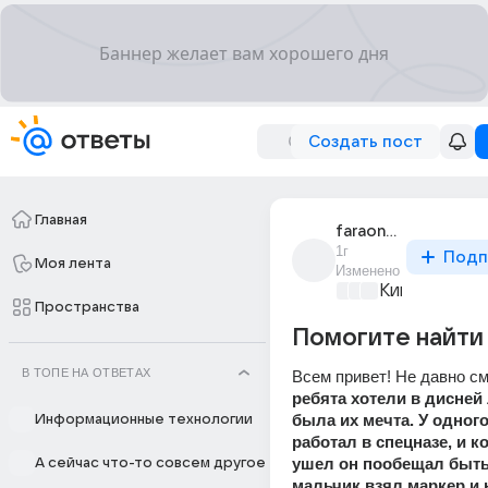
Создать пост
Главная
faraon_888
1г
Подп
Моя лента
Изменено
Киномания
+4
Пространства
Помогите найти
В ТОПЕ НА ОТВЕТАХ
ребята хотели в дисней 
была их мечта. У одного
Информационные технологии
работал в спецназе, и ко
ушел он пообещал быть в
А сейчас что-то совсем другое
мальчик взял маркер и 