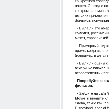
конкретного совпаде
нашел. Эпизод с пат
костром напоминает
детских приключенч
фильмов, популярны
  - Была ли это американская 
комедия, российски
может, европейский
  - Примерный год выпуска или 
время, когда вы его
(например, в детств
  - Были ли сцены с бандитами на 
вечеринке ключевым
второстепенный эп
- 
Попробуйте серви
фильмов
:
  - Зайдите на сайт 
W
Movie
  и введите к
слова, такие как "chil
Disneyland, special fo