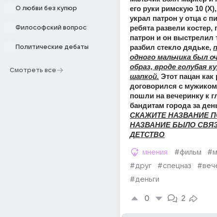
его руки римскую 10 (X),
О любви без купюр
украл патрон у отца с пи
ребята развели костер,
Философский вопрос
патрон и он выстрелил 
разбил стекло дядьке, 
п
Политические дебаты
одного мальчика был оч
образ, вроде голубая ку
Смотреть все
шапкой.
 Этот пацан как р
договорился с мужиком 
пошли на вечеринку к г
СКАЖИТЕ НАЗВАНИЕ П
НАЗВАНИЕ БЫЛО СВЯЗ
ДЕТСТВО
мнения
#фильм
#м
#друг
#спецназ
#веч
#деньги
0
2