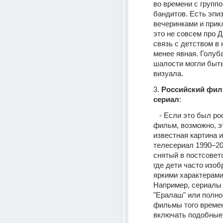
во времени с группо
бандитов. Есть эпиз
вечеринками и прик
это не совсем про Д
связь с детством в 
менее явная. Голуба
шалости могли быть
визуала.
3. 
Российский фил
сериал
:
   - Если это был российский 
фильм, возможно, э
известная картина и
телесериал 1990–200
снятый в постсоветс
где дети часто изоб
яркими характерами 
Например, сериалы 
"Ералаш" или полно
фильмы того времен
включать подобные 