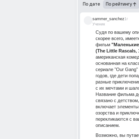
По дате
По рейтингу
sammer_sanchez
1г
Ученик
Судя по вашему опи
скорее всего, имеете
фильм 
"Маленькие 
(The Little Rascals,
американская комеди
основанная на клас
сериале "Our Gang" 
годов, где дети попа
разные приключения
с их мечтами и шало
Название фильма де
связано с детством,
включает элементы 
озорства и приключе
перекликаются с ва
описанием.
Возможно, вы путае