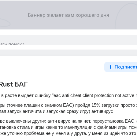
Подписа
Rust БАГ
 расте выдаёт ошибку "eac anti cheat client protection not active nu
гры (точнее плашки с значком EAC) пройдя 15% загрузки просто 
ипая запуск античита и запуская сразу игру) антивирус 
вс выключены других анти вирус на пк нет. переустановка EAC н
тановка стима и игры какие то манипуляции с файлами игры тоже
же уточню проблема не у меня а у друга. у меня из идей что это 