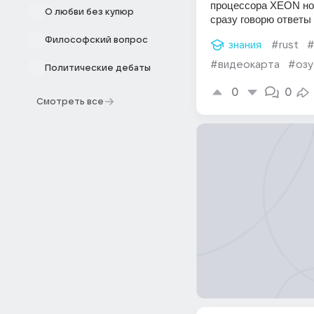
процессора XEON но и
О любви без купюр
сразу говорю ответы 
Философский вопрос
знания
#rust
#
#видеокарта
#озу
Политические дебаты
0
0
Смотреть все