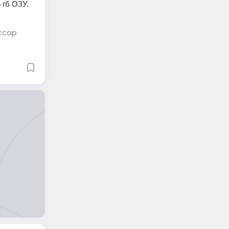
 ОЗУ.   
ссор