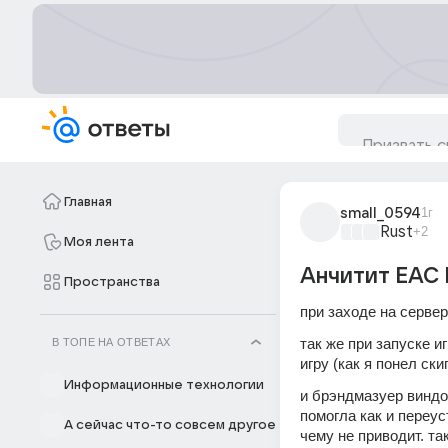
Главная
small_0594
1г
Rust
+2
Моя лента
Анчитит EAC 
Пространства
при заходе на сервер в
так же при запуске и
В ТОПЕ НА ОТВЕТАХ
игру (как я понел ск
Информационные технологии
и брэндмазуер виндо
помогла как и переус
А сейчас что-то совсем другое
чему не приводит. так