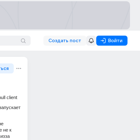
Создать пост
Войти
ться
ll client
запускает 
е 
 не к 
изза 