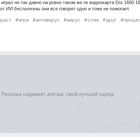
грал не так давно на ровно таком же пк видеокарта Gtx 1660 16 гб
от ИИ бесполезны они все говорят одно и тоже не помогает. 
раст
#игра
#антивирус
#вирус
#стим
#друг
#проце