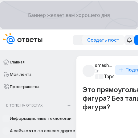
Создать пост
Главная
smashed_7206
Подп
1г
Моя лента
Тарелка ЗОЖ
+
Пространства
Это прямоуголь
фигура? Без тал
В ТОПЕ НА ОТВЕТАХ
фигура?
Информационные технологии
А сейчас что-то совсем другое