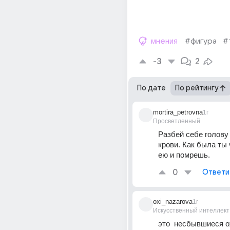
мнения
#фигура
#
-3
2
По дате
По рейтингу
mortira_petrovna
1г
Просветленный
Разбей себе голову 
крови. Как была ты 
ею и помрешь.
0
Ответи
oxi_nazarova
1г
Искусственный интеллект
это  несбывшиеся о