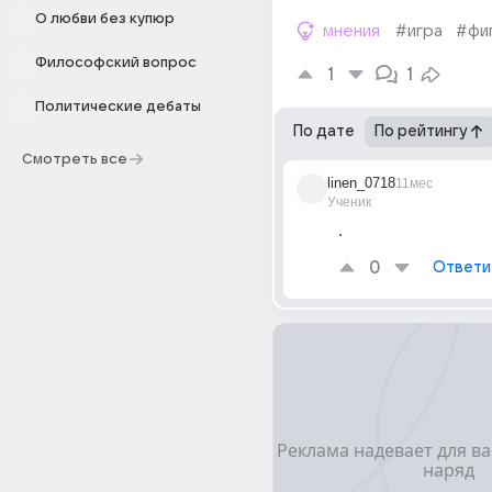
О любви без купюр
мнения
#игра
#фи
Философский вопрос
1
1
Политические дебаты
По дате
По рейтингу
Смотреть все
linen_0718
11мес
Ученик
. 
0
Ответи