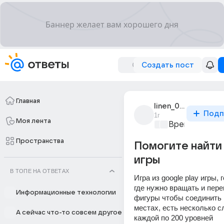
Создать пост
Главная
linen_0718
Подп
1г
Моя лента
Время игр
+1
Пространства
Помогите найти
игры
В ТОПЕ НА ОТВЕТАХ
Игра из google play игры, 
где нужно вращать и пере
Информационные технологии
фигуры чтобы соединить 
местах, есть несколько сл
А сейчас что-то совсем другое
каждой по 200 уровней