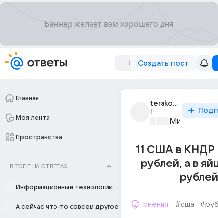
Создать пост
Главная
terakotyaaa
Подп
1г
Моя лента
Мир и его л
Пространства
11 США в КНДР 
рублей, а в яй
В ТОПЕ НА ОТВЕТАХ
рублей
Информационные технологии
мнения
#сша
#руб
А сейчас что-то совсем другое