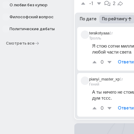
-1
2
О любви без купюр
Философский вопрос
По дате
По рейтингу
Политические дебаты
terakotyaaa
1г
Тролль
Смотреть все
Я стою сотни милли
любой части света
0
Ответи
pianyi_master_xp
1г
Гений
А ты ничего не стоиш
дум тссс. 
0
Ответи