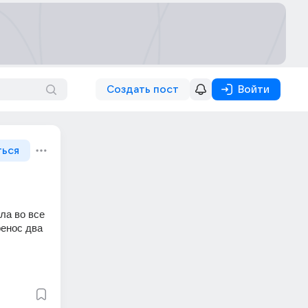
Создать пост
Войти
ться
а во все 
енос два 