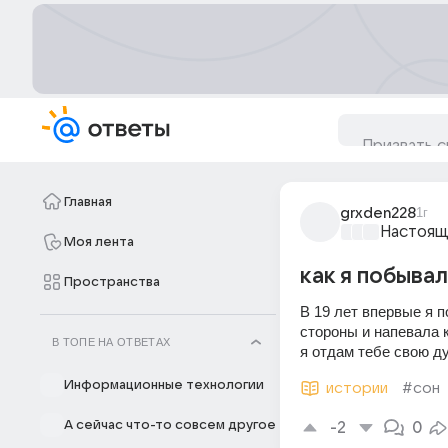
Главная
grxden228
1г
Настоящ
Моя лента
как я побывал
Пространства
В 19 лет впервые я п
стороны и напевала 
В ТОПЕ НА ОТВЕТАХ
я отдам тебе свою д
Информационные технологии
истории
#сон
А сейчас что-то совсем другое
-2
0