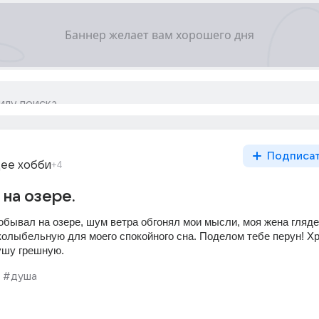
Подписа
ее хобби
+4
 на озере.
обывал на озере, шум ветра обгонял мои мысли, моя жена глядел
колыбельную для моего спокойного сна. Поделом тебе перун! Хр
ушу грешную.
#душа