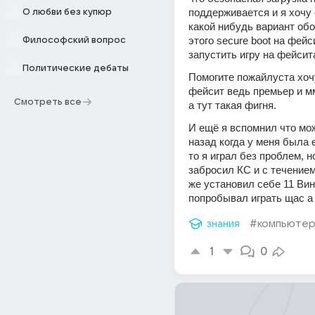
поддерживается и я хочу 
О любви без купюр
какой нибудь вариант обо
этого secure boot на фейс
Философский вопрос
запустить игру на фейсит
Политические дебаты
Помогите пожайлуста хочу
фейсит ведь премьер и мм
Смотреть все
а тут такая фигня.
И ещё я вспомнил что може
назад когда у меня была 
то я играл без проблем, но
забросил КС и с течением
же установил себе 11 Винд
попробывал играть щас а
знания
#компьюте
1
0