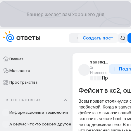
Создать пост
Главная
sausage_4894
1г
Подп
Моя лента
Изменено
Просто уста
Пространства
Фейсит в кс2, о
В ТОПЕ НА ОТВЕТАХ
Всем привет столкнулся с
проблемой. Когда я запус
фейсита то вылазит ошибк
Информационные технологии
включить secure boot, а м
не поддерживает его. В ms
А сейчас что-то совсем другое
что безопасная загрузка н