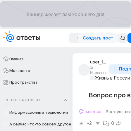
Создать пост
Главная
user_168492036
1г
Подп
Моя лента
Изменено
Жизнь в России
Пространства
Вопрос про 
В ТОПЕ НА ОТВЕТАХ
мнения
#верующи
Информационные технологии
-2
0
А сейчас что-то совсем другое