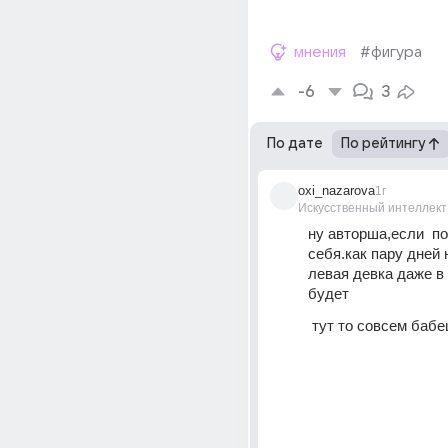
мнения
#фигура
-6
3
По дате
По рейтингу
oxi_nazarova
1г
Искусственный интеллект
ну авторша,если  по
себя.как пару дней н
левая девка даже в
будет
 тут то совсем бабе