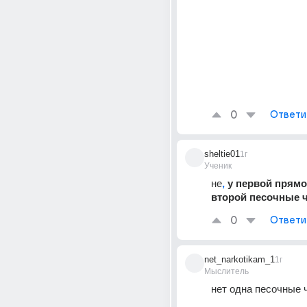
0
Ответи
sheltie01
1г
Ученик
не
,
 у первой прямо
второй песочные 
0
Ответи
net_narkotikam_1
1г
Мыслитель
нет одна песочные 