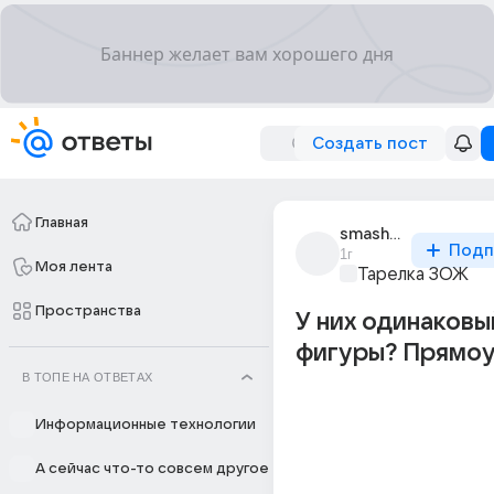
Создать пост
Главная
smashed_7206
Подп
1г
Моя лента
Тарелка ЗОЖ
Пространства
У них одинаковы
фигуры? Прямоу
В ТОПЕ НА ОТВЕТАХ
Информационные технологии
А сейчас что-то совсем другое