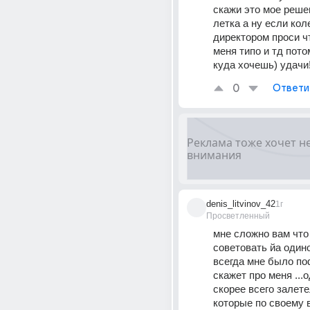
скажи это мое решен
летка а ну если коле
директором проси ч
меня типо и тд пото
куда хочешь) удачи!
0
Ответи
denis_litvinov_42
1г
Просветленный
мне сложно вам что 
советовать йа один
всегда мне было поф
скажет про меня ...
скорее всего залетел
которые по своему в