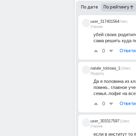
По дате
По рейтингу
user_317401564
7мес
Ученик
убей своих родитил
сама решить куда п
0
Ответи
natale_tolstaia_1
10мес
Мудрец
Да я половина из кл
помню.. главное уче
семья..пофиг на все
0
Ответи
user_303317597
11мес
Ученик
если в институт то п