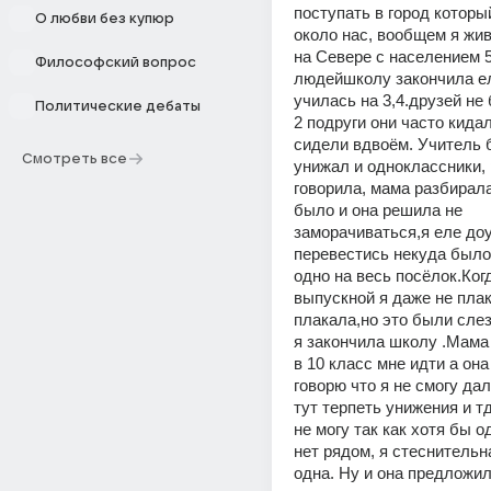
поступать в город которы
О любви без купюр
около нас, вообщем я живу
на Севере с населением 5
Философский вопрос
людейшколу закончила еле
училась на 3,4.друзей не 
Политические дебаты
2 подруги они часто кидал
сидели вдвоём. Учитель 
Смотреть все
унижал и одноклассники, 
говорила, мама разбирала
было и она решила не 
заморачиваться,я еле доу
перевестись некуда было 
одно на весь посёлок.Ког
выпускной я даже не плак
плакала,но это были слез
я закончила школу .Мама 
в 10 класс мне идти а она 
говорю что я не смогу да
тут терпеть унижения и тд
не могу так как хотя бы о
нет рядом, я стеснительна
одна. Ну и она предложил