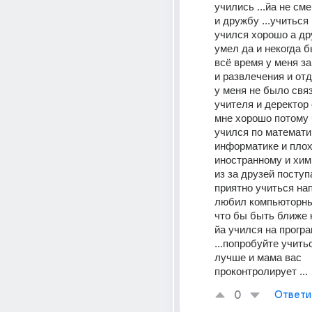
учились ...йа не см
и дружбу ...учиться 
учился хорошо а дру
умел да и некогда б
всё время у меня за
и развлечения и отд
у меня не было связ
учителя и деректор 
мне хорошо потому 
учился по математик
информатике и плохо
иностранному и химии
из за друзей поступа
приятно учиться нап
любил компьюторные
что бы быть ближе 
йа учился на програ
...попробуйте учитьс
лучше и мама вас 
проконтролирует ...
0
Ответи