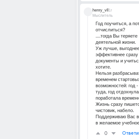
henry_vll
1г
Мыслитель
Год поучиться, а пот
отчислиться?
....тогда Вы теряете г
деятельной жизни.
Уж лучше, выгоднее 
эффективнее сразу 
документы и учиться
хотите.
Нельзя разбрасыват
временем стартовых
возможностей: год - 
туда, год отдохнула,
поработала временн
Жизнь сразу пишетс
чистовик, набело.
Поддерживаю Вас в 
в желаемое учебное
0
Ответи