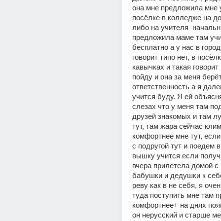
она мне предложила мне у
посёлке в колледже на д
либо на учителя  начальн
предложила маме там учит
бесплатно а у нас в город
говорит типо нет, в посёлк
кавычках и такая говорит ч
пойду и она за меня берёт
ответственность а я далек
учится буду. Я ей объясня
слезах что у меня там под
друзей знакомых и там лу
тут, там жара сейчас клим
комфортнее мне тут, если
с подругой тут и поедем в
вышку учится если получи
вчера прилетела домой с 
бабушки и дедушки к себе
реву как в не себя, я очен
туда поступить мне там п
комфортнее+ на днях поя
он нерусский и старше мен