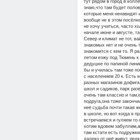
тут рядом в город в коллед
знаю,что там будет полов
которые меня ненавидят и 
вообще не в этом посёлке 
не хочу учиться, часто хо
начале июне и августе, так
Север и климат не тот, вай
знакомых нет и не очень т
знакомится с кем то. Я раз
летом езжу под Тюмень к 
дедушке по папиной линии,
бы и училась там тоже по
с населением 20 к. Есть к
разных магазинов дофига,
школ и садиков, парк разв
очень там классно и там,е
подруга,она тоже закончил
неё судьба почти такая же
в школе, но вот когда я п
встречаемся и гуляем то с
хотим вдовем забуллим,ах
там кстати есть подружки 
далеко от неё живут, редк