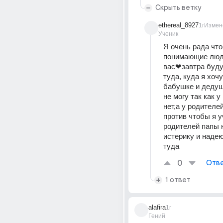
Скрыть ветку
ethereal_8927
1г
Измен
Ученик
Я очень рада что 
понимающие люди
вас❤завтра буду
туда, куда я хочу
бабушке и дедушк
не могу так как у
нет,а у родителей
против чтобы я у
родителей папы н
истерику и надею
туда
0
Отве
1 ответ
alafira
1г
Гений