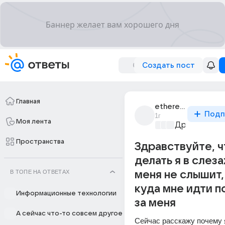
Создать пост
Главная
ethereal_8927
Подп
1г
Моя лента
Дружба на в
Пространства
Здравствуйте, ч
делать я в слеза
В ТОПЕ НА ОТВЕТАХ
меня не слышит
куда мне идти п
Информационные технологии
за меня
А сейчас что-то совсем другое
Сейчас расскажу почему я