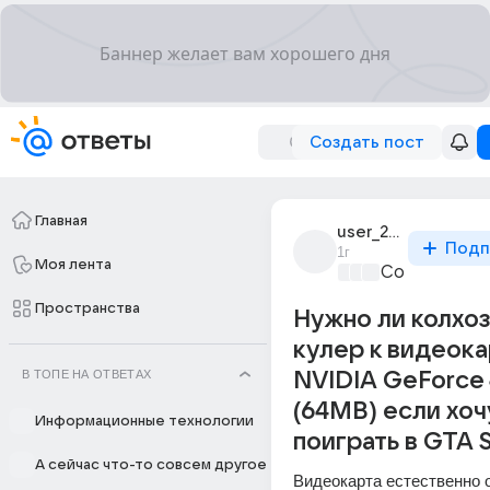
Создать пост
Главная
user_269579619
Подп
1г
Моя лента
Собираем к
Пространства
Нужно ли колхо
кулер к видеок
В ТОПЕ НА ОТВЕТАХ
NVIDIA GeForce
(64MB) если хоч
Информационные технологии
поиграть в GTA 
А сейчас что-то совсем другое
Видеокарта естественно 