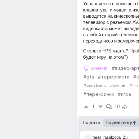
Управляется с помощью P
клавиатуры и мыши, а из
выводится на кинескопны
телевизор с разъемом AV. 
видеокарта может выводит
в любой старый телевизор
переходников и замороче
Сколько FPS ждать? Прой
будет игру на этом?)
мнения
#видеокар
#gta
#термопаста
#р
#windows
#мышь
#те
#переходник
#игра
1
10
По дате
По рейтингу
rasul_rasulzoda_2
1г