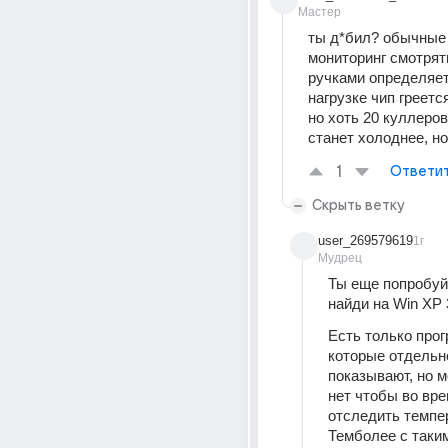
Мастер
ты д*бил? обычные 
мониторинг смотрять
ручками определяет.
нагрузке чип греетс
но хоть 20 куллеров 
станет холоднее, н
1
Ответи
Скрыть ветку
user_269579619
1г
Мудрец
Ты еще попробуй 
найди на Win XP 3
Есть только прог
которые отдельн
показывают, но м
нет чтобы во вре
отследить темпер
Темболее с таки