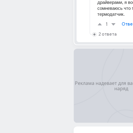
драйверами, я во
сомневаюсь что т
термодатчик.
1
Отве
2 ответа