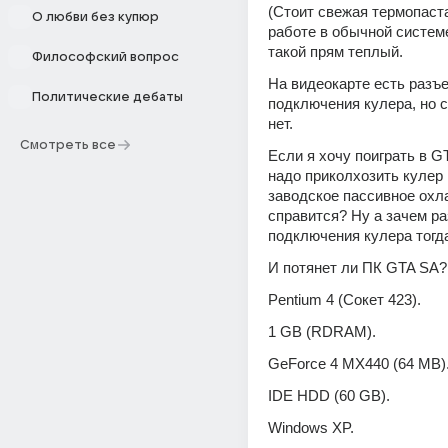
(Стоит свежая термопаста
О любви без купюр
работе в обычной системе
такой прям теплый.
Философский вопрос
На видеокарте есть разъе
Политические дебаты
подключения кулера, но с
нет. 
Смотреть все
Если я хочу поиграть в GT
надо приколхозить кулер и
заводское пассивное охл
справится? Ну а зачем ра
подключения кулера тогд
И потянет ли ПК GTA SA?
Pentium 4 (Сокет 423).
1 GB (RDRAM).
GeForce 4 MX440 (64 MB)
IDE HDD (60 GB).
Windows XP.