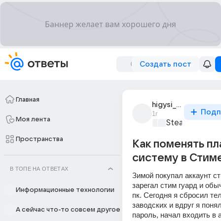
Создать пост
Главная
higysi_m
Подп
1г
Моя лента
Steam
+1
Пространства
Как поменять п
систему в Стим
В ТОПЕ НА ОТВЕТАХ
Зимой покупал аккаунт ст
зарегал стим гуард и обы
Информационные технологии
пк. Сегодня я сбросил те
заводских и вдруг я понял
А сейчас что-то совсем другое
пароль, начал входить в а