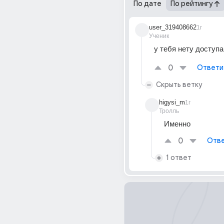
По дате
По рейтингу
user_319408662
1г
Ученик
у тебя нету доступа
0
Ответи
Скрыть ветку
higysi_m
1г
Тролль
Именно
0
Отве
1 ответ