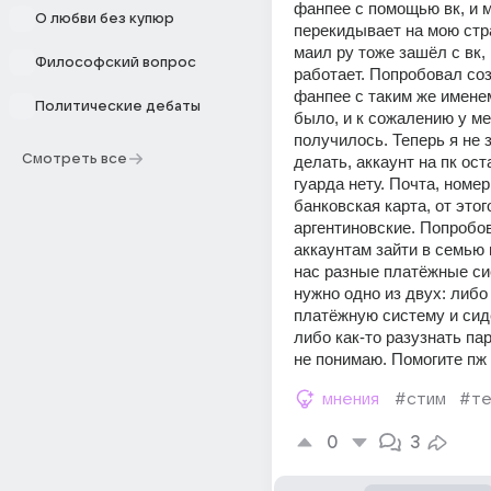
фанпее с помощью вк, и м
О любви без купюр
перекидывает на мою стра
маил ру тоже зашёл с вк, 
Философский вопрос
работает. Попробовал созд
фанпее с таким же именем
Политические дебаты
было, и к сожалению у ме
получилось. Теперь я не з
Смотреть все
делать, аккаунт на пк ост
гуарда нету. Почта, номер
банковская карта, от этого
аргентиновские. Попробов
аккаунтам зайти в семью и
нас разные платёжные си
нужно одно из двух: либо
платёжную систему и сиде
либо как-то разузнать паро
не понимаю. Помогите пж
мнения
#стим
#те
0
3