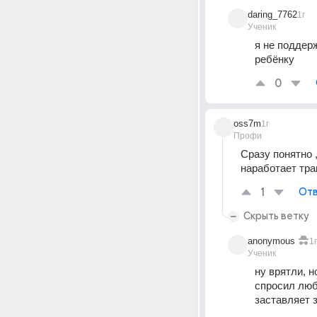
daring_7762
1г
Ученик
я не поддерж
ребёнку 
0
oss7m
1г
Профи
Сразу понятно 
наработает тра
1
Отв
Скрыть ветку
anonymous
1г
Ученик
ну врятли, н
спросил люби
заставляет 