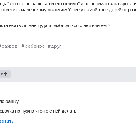
ь "это все не ваше, а твоего отчима" я не понимаю как взрослая
ответить маленькому мальчику.У неё у самой трое детей от раз
ста ехать ли мне туда и разбираться с ней или нет?
#развод
#ребенок
#друг
гу
ую башку.
евочка но нужно что-то с ней делать.
ветить