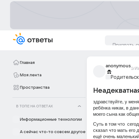
Главная
anonymous
1г
И
Моя лента
Родительск
Пространства
Неадекватна
здравствуйте, у меня 
В ТОПЕ НА ОТВЕТАХ
ребёнка никак, в да
моего сына как общег
Информационные технологии
Суть в том что  сего
сказал что мать его 
А сейчас что-то совсем другое
ещё очень маленький