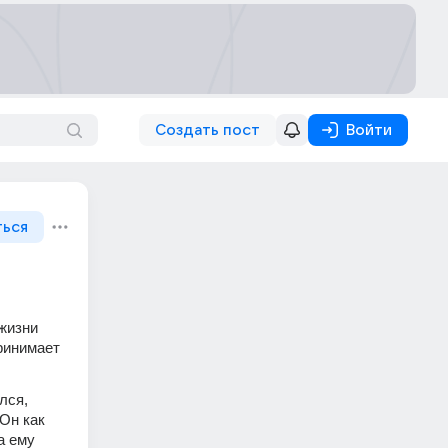
Создать пост
Войти
ться
жизни 
ринимает 
ся, 
Он как 
 ему 