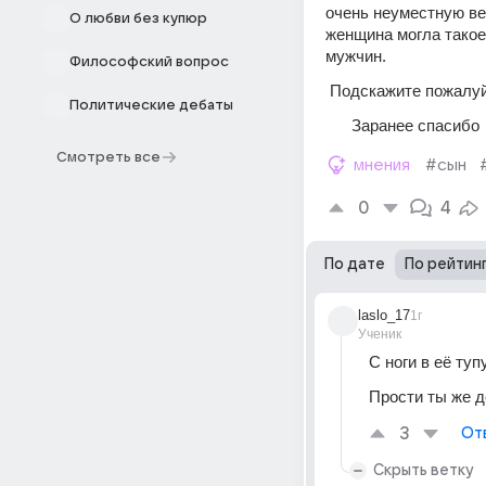
очень неуместную вещ
О любви без купюр
женщина могла такое 
мужчин.
Философский вопрос
 Подскажите пожалуй
Политические дебаты
      Заранее спасибо 
Смотреть все
мнения
#сын
0
4
По дате
По рейтин
laslo_17
1г
Ученик
С ноги в её туп
Прости ты же д
3
От
Скрыть ветку