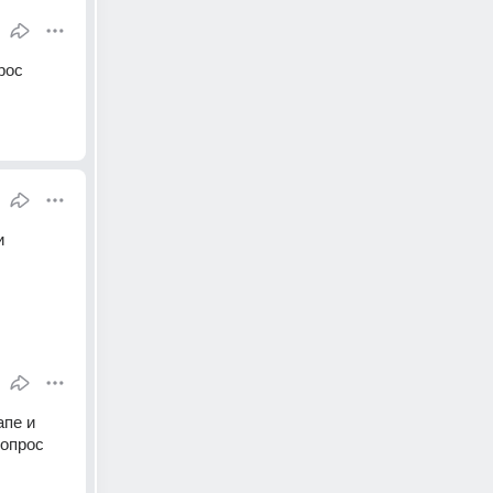
ос 
 
пе и 
опрос 