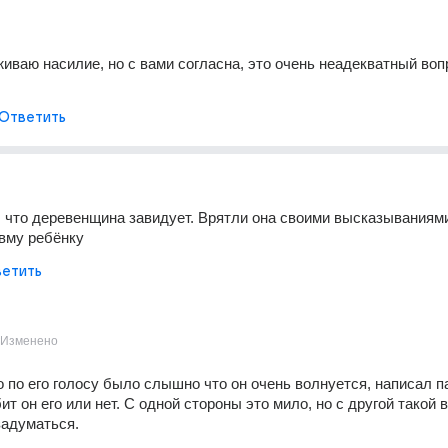
иваю насилие, но с вами согласна, это очень неадекватный вопр
Ответить
, что деревенщина завидует. Врятли она своими высказываниями
вму ребёнку
етить
Изменено
о по его голосу было слышно что он очень волнуется, написал па
т он его или нет. С одной стороны это мило, но с другой такой в
задуматься.