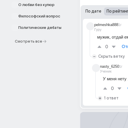
О любви без купюр
По дате
По рейтин
Философский вопрос
pelmeshka888
1г
Политические дебаты
Гуру
мужик, отдай е
Смотреть все
0
От
Скрыть ветку
nasty_6250
1г
Ученик
У меня нету 
0
1 ответ