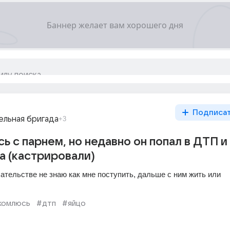
Подписа
ельная бригада
+3
ь с парнем, но недавно он попал в ДТП и
а (кастрировали)
ательстве не знаю как мне поступить, дальше с ним жить или 
комлюсь
#дтп
#яйцо