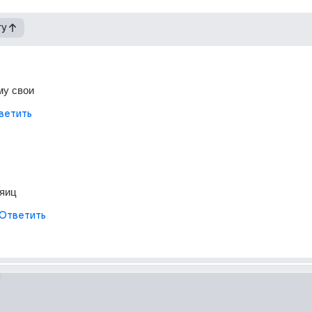
гу
му свои
ветить
яиц 
Ответить