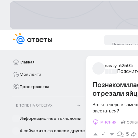
Главная
nasty_6250
1г
Пояснит
Моя лента
Познакомилас
Пространства
отрезали яйц
Вот я теперь в замеш
В ТОПЕ НА ОТВЕТАХ
расстаться? 
Информационные технологии
мнения
#позна
А сейчас что-то совсем другое
-1
5