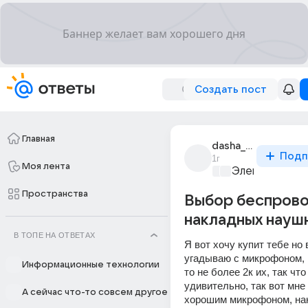
Создать пост
Главная
dasha_astafeva_105
Подп
1г
Моя лента
Электроника 
Пространства
Выбор беспров
накладных науш
В ТОПЕ НА ОТВЕТАХ
Я вот хочу купит тебе но в
угадываю с микрофоном, н
Информационные технологии
то не более 2к их, так что 
удивительно, так вот мне 
А сейчас что-то совсем другое
хорошим микрофоном, нак