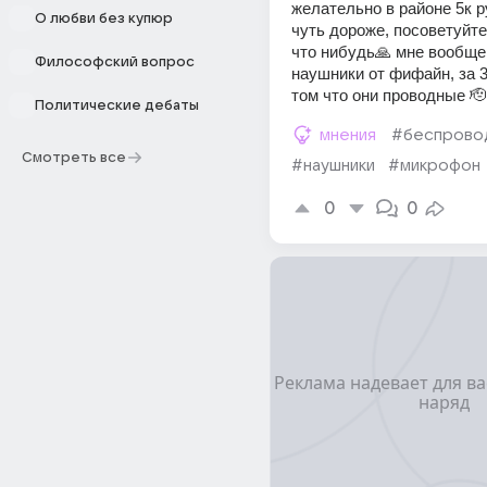
желательно в районе 5к р
О любви без купюр
чуть дороже, посоветуйте
что нибудь🙏 мне вообще 
Философский вопрос
наушники от фифайн, за 3к
том что они проводные 🫡
Политические дебаты
мнения
#беспрово
Смотреть все
#наушники
#микрофон
0
0