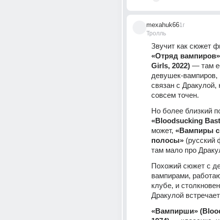
mexahuk66
1г
Тролль
«Отряд вампиров» (
Girls, 2022)
 — там е
девушек-вампиров, 
связан с Дракулой, н
совсем точен.
«Bloodsucking Bas
может, 
«Вампиры с
полосы»
 (русский 
там мало про Драку
Похожий сюжет с д
вампирами, работаю
клубе, и столкновен
Дракулой встречает
«Вампирши» (Blood 