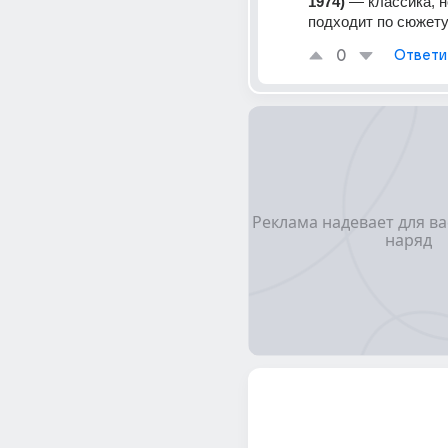
1974)
 — классика, н
подходит по сюжету
0
Ответи