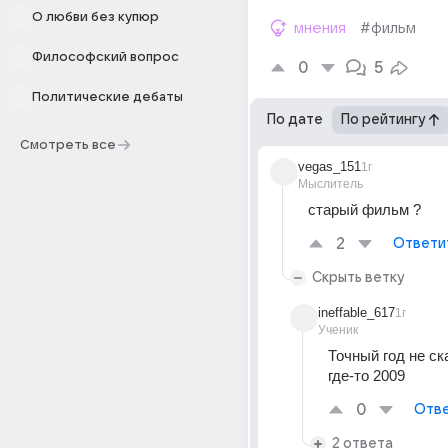
О любви без купюр
мнения
#фильм
Философский вопрос
0
5
Политические дебаты
По дате
По рейтингу
Смотреть все
vegas_151
1г
Мыслитель
старый фильм ?
2
Ответи
Скрыть ветку
ineffable_617
1г
Ученик
Точный год не ск
где-то 2009
0
Отве
2 ответа