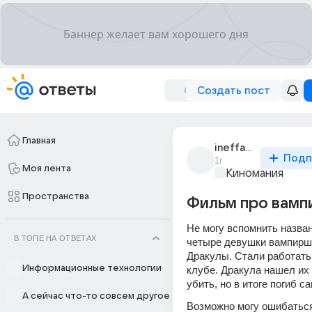
Создать пост
Главная
ineffable_617
Подп
1г
Моя лента
Киномания
Пространства
Фильм про вамп
Не могу вспомнить назв
В ТОПЕ НА ОТВЕТАХ
четыре девушки вампирши
Дракулы. Стали работать 
Информационные технологии
клубе. Дракула нашел их 
убить, но в итоге погиб са
А сейчас что-то совсем другое
Возможно могу ошибаться