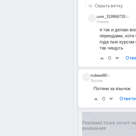
Скрыть ветку
user_319968735
1г
Ученик
я так и делаю во
периодами, хотя 
года пью курсом 
так чищусь
0
Отве
mdeee88
1г
Тролль
Потяни за язычок
0
Ответи