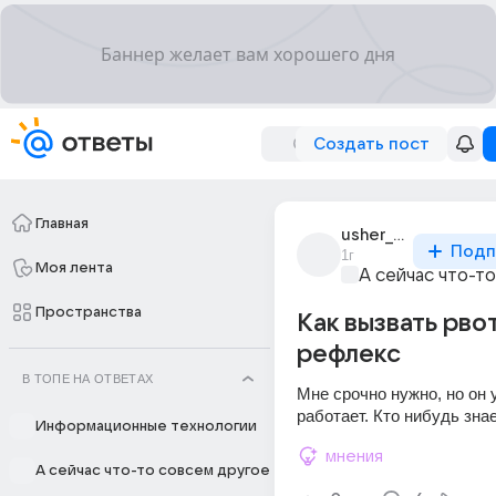
Создать пост
Главная
usher_1176
Подп
1г
Моя лента
А сейчас что-т
Пространства
Как вызвать рво
рефлекс
В ТОПЕ НА ОТВЕТАХ
Мне срочно нужно, но он у
работает. Кто нибудь зна
Информационные технологии
мнения
А сейчас что-то совсем другое