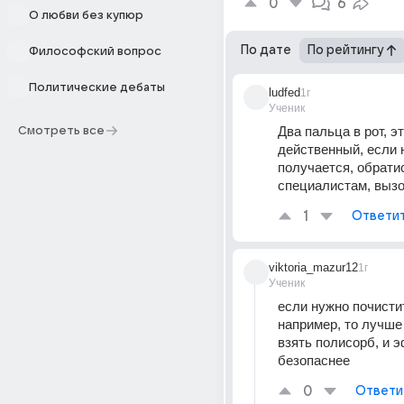
0
6
О любви без купюр
По дате
По рейтингу
Философский вопрос
Политические дебаты
ludfed
1г
Ученик
Два пальца в рот, э
Смотреть все
действенный, если н
получается, обратис
специалистам, вызо
1
Ответи
viktoria_mazur12
1г
Ученик
если нужно почистит
например, то лучше 
взять полисорб, и э
безопаснее
0
Ответи