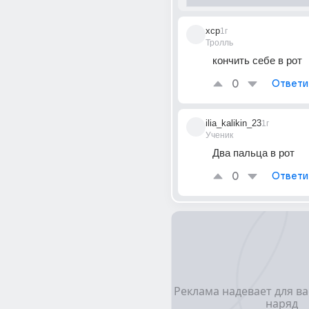
xcp
1г
Тролль
кончить себе в рот
0
Ответи
ilia_kalikin_23
1г
Ученик
Два пальца в рот
0
Ответи