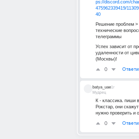
ps://discord.com/cha
475962339419/1130
40
Решение проблем >
технические вопрос
телеграммы
Успех зависит от пр
удаленности от цив
(Москвы)!
0
Ответи
batya_uae
1г
Мудрец
К - классика. пиши 
Рокстар, они скажут
нужно проверить и 
0
Ответи