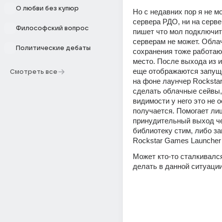
О любви без купюр
Но с недавних пор я не мо
сервера РДО, ни на сервер
Философский вопрос
пишет что мол подключить
серверам не может. Обла
Политические дебаты
сохранения тоже работают
место. После выхода из иг
еще отображаются запуще
Смотреть все
на фоне лаунчер Rockstar
сделать облачные сейвы, 
видимости у него это не о
получается. Помогает лиш
принудительный выход че
библиотеку стим, либо за
Rockstar Games Launcher 
Может кто-то сталкивался 
делать в данной ситуации