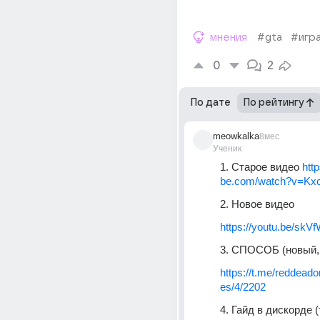
мнения
#gta
#игр
0
2
По дате
По рейтингу
meowkalka
8мес
Ученик
1. Старое видео 
htt
be.com/watch?v=K
2. Новое видео
https://youtu.be/s
3. СПОСОБ (новый, 
https://t.me/reddead
es/4/2202
4. Гайд в дискорде 