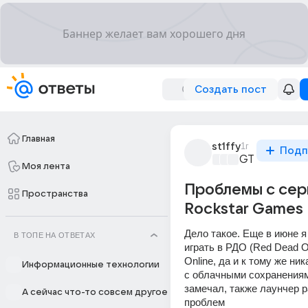
Создать пост
Главная
st1ffy
1г
Подп
GTA
+2
Моя лента
Проблемы с се
Пространства
Rockstar Games
Дело такое. Еще в июне я 
В ТОПЕ НА ОТВЕТАХ
играть в РДО (Red Dead On
Online, да и к тому же ник
Информационные технологии
с облачными сохранениями
замечал, также лаунчер р
А сейчас что-то совсем другое
проблем