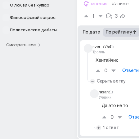
мнения
#аниме
О любви без купюр
1
3
Философский вопрос
Политические дебаты
По дате
По рейтингу
Смотреть все
river_7754
1г
Тролль
Хентайчик
0
Ответи
Скрыть ветку
rasant
1г
Ученик
Да это не то
0
Отве
1 ответ