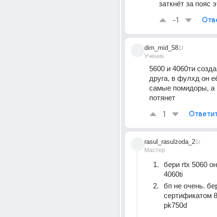
заткнёт за пояс 
-1
Отв
dim_mid_58
1г
Ученик
5600 и 4060ти созда
друга, в фулхд он её
самые помидоры, а в
потянет
1
Ответи
rasul_rasulzoda_2
1г
Мастер
бери rtx 5060 о
4060ti
бп не очень. бер
сертификатом 8
pk750d