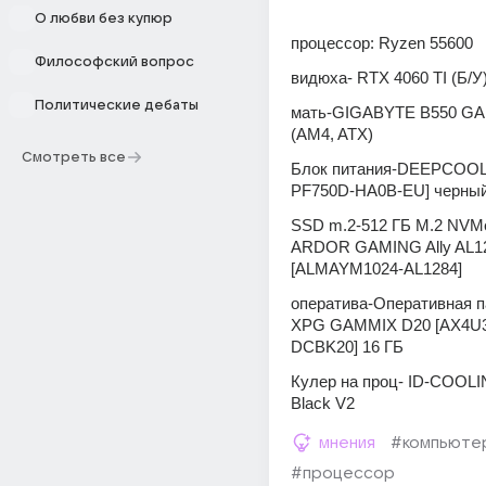
О любви без купюр
процессор: Ryzen 55600
Философский вопрос
видюха- RTX 4060 TI (Б/У
Политические дебаты
мать-GIGABYTE B550 GA
(AM4, ATX) 
Смотреть все
Блок питания-DEEPCOOL 
PF750D-HA0B-EU] черны
SSD m.2-512 ГБ M.2 NVMe
ARDOR GAMING Ally AL12
[ALMAYM1024-AL1284]
оператива-Оперативная п
XPG GAMMIX D20 [AX4U
DCBK20] 16 ГБ
Кулер на проц- ID-COOLI
Black V2
мнения
#компьюте
#процессор