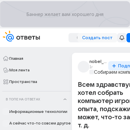
Создать пост
Главная
nobel_game
Подп
1г
Моя лента
Собираем комп
Пространства
Всем здравству
хотел собрать
В ТОПЕ НА ОТВЕТАХ
компьютер игро
опыта, подскажи
Информационные технологии
может, что-то з
А сейчас что-то совсем другое
т. д.