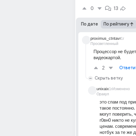
0
13
По дате
По рейтингу
proximus_ctntavr
1г
Просветленный
Процессор не будет 
видеокартой.
2
Ответи
Скрыть ветку
unixaix
1г
Изменено
Оракул
это спам под при
такое постоянно. 
могут поверить, ч
г0вн0 никто не ку
ценам. современ
нотбук за те же д