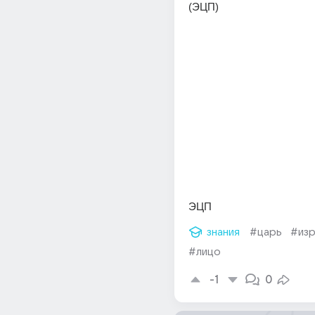
(ЭЦП) 
ЭЦП
знания
#царь
#изр
#лицо
-1
0