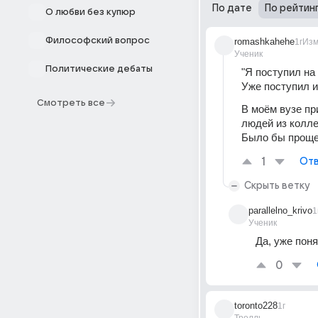
По дате
По рейтин
О любви без купюр
Философский вопрос
romashkahehe
1г
Изм
Ученик
Политические дебаты
"Я поступил на
Уже поступил и
Смотреть все
В моём вузе пр
людей из колле
Было бы проще,
1
Отв
Скрыть ветку
parallelno_krivo
1
Ученик
Да, уже поня
0
toronto228
1г