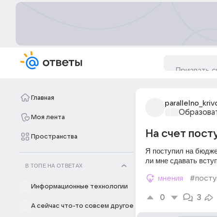
Главная
parallelno_kriv
Образова
Моя лента
На счет пост
Пространства
Я поступил на бюдже
ли мне сдавать всту
В ТОПЕ НА ОТВЕТАХ
мнения
#посту
Информационные технологии
0
3
А сейчас что-то совсем другое