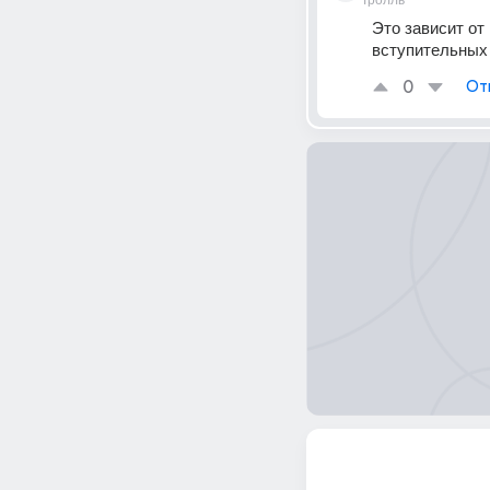
Тролль
Это зависит от
вступительных 
0
От