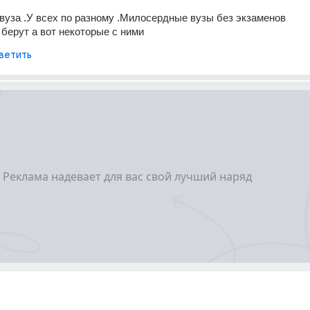
 вуза .У всех по разному .Милосердные вузы без экзаменов 
берут а вот некоторые с ними
ветить