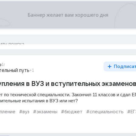
o
1г
Подписа
тельный путь
+1
упления в ВУЗ и вступительных экзаменов
т по технической специальности. Закончил 11 классов и сдал Е
пительные испытания в ВУЗ или нет?
пление
#вуз
#экзамены
#бюджет
#специальность
#ЕГ