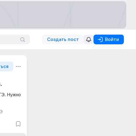
Создать пост
Войти
ться
.
ГЭ. Нужно 
Э