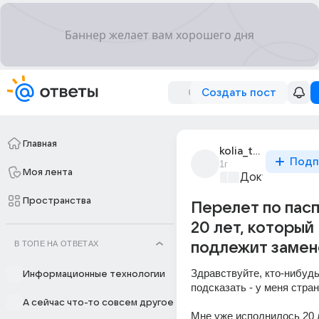
Создать пост
Главная
kolia_tsekuls_1
Подп
1г
Моя лента
Документы
+1
Пространства
Перелет по пасп
20 лет, который
В ТОПЕ НА ОТВЕТАХ
подлежит замен
Здравствуйте, кто-нибудь
Информационные технологии
подсказать - у меня стра
А сейчас что-то совсем другое
Мне уже исполнилось 20 л