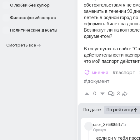
обстоятельствам я не смог
О любви без купюр
заменить в течении 90 дн
лететь в родной город по 
Философский вопрос
оформить билет на данный
Возникнут ли на контроле
Политические дебаты
документом? 
Смотреть все
В госуслугах на сайте "Св
действительности паспорт
что мой паспорт действит
мнения
#паспорт
#документ
0
3
По дате
По рейтингу
user_276906817
1г
Оракул
если он у тебя прос