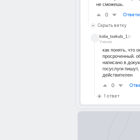
не сможешь. 
0
Ответи
Скрыть ветку
kolia_tsekuls_1
1г
Ученик
как понять, что о
просроченный. об
написано в докуме
госуслуги пишут, 
действителен 
0
Отве
1 ответ