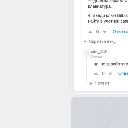
— должна заработат
клавиатура.
4. Введи ключ BitLoc
найти в учетной запи
0
Ответи
Скрыть ветку
chik_270
1г
Ученик
не, не заработал
0
Отве
1 ответ