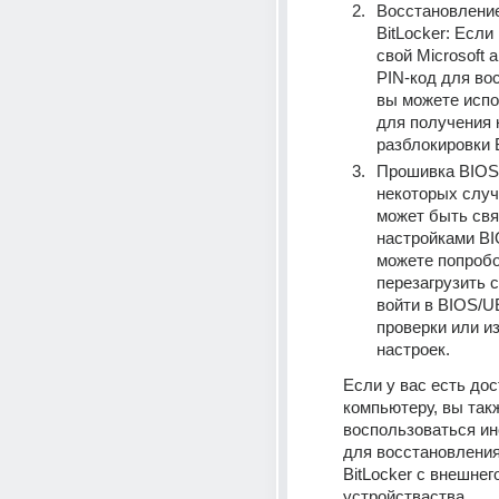
Восстановление
BitLocker: Если 
свой Microsoft а
PIN-код для вос
вы можете испо
для получения к
разблокировки B
Прошивка BIOS/
некоторых случ
может быть связ
настройками BI
можете попробо
перезагрузить с
войти в BIOS/UE
проверки или из
настроек.
Если у вас есть дос
компьютеру, вы так
воспользоваться ин
для восстановления
BitLocker с внешнего
устройстваства.