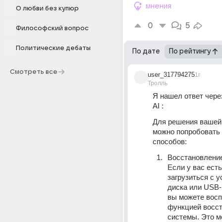
мнения
О любви без купюр
0
5
Философский вопрос
Политические дебаты
По дате
По рейтингу
Смотреть все
user_317794275
1г
Тролль
Я нашел ответ через
AI :
Для решения вашей
можно попробовать 
способов:
Восстановление
Если у вас есть
загрузиться с у
диска или USB-
вы можете восп
функцией восст
системы. Это м