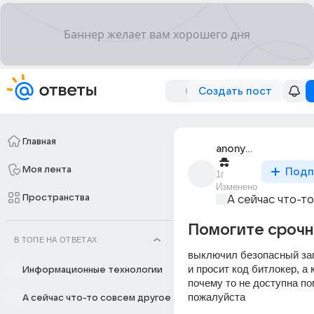
Создать пост
Главная
anonymous
Моя лента
Подп
1г
Изменено
Пространства
А сейчас что-т
Помогите сроч
В ТОПЕ НА ОТВЕТАХ
выключил безопасный зап
и просит код битлокер, а 
Информационные технологии
почему то не доступна пом
пожалуйста 
А сейчас что-то совсем другое