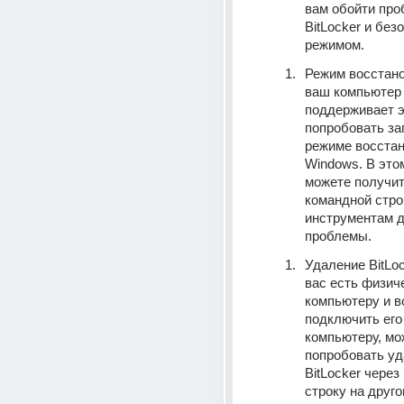
вам обойти проб
BitLocker и без
режимом.
Режим восстано
ваш компьютер 
поддерживает э
попробовать заг
режиме восстан
Windows. В это
можете получить
командной строк
инструментам д
проблемы.
Удаление BitLoc
вас есть физиче
компьютеру и в
подключить его 
компьютеру, мо
попробовать уд
BitLocker через
строку на друго