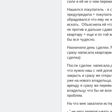
силе и ей не о чем пережи
Нашелся покупатель - я с
предупредила + покупате
обрадовался что ему не ну
искать.  Обьяснила ей что
не против и дальше сдава
квартиру + еще и по той ж
бы все чудесно.
Назначили день сделки. Я
сразу написала квартирант
сделка) 
После сделки  написала д
что нужно наш с ней догов
закрыть и сразу же откры
уже на нового владельца. 
аренду я сразу же переве
владельцу что бы не возн
проблем.
На что мне закатили исте
- " не чего переписывать н