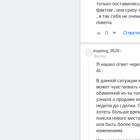
только поставились 
фактом , она сразу 
, и так себя не очен
повела 
0
Ответи
inspiring_9528
1г
Тролль
Я нашел ответ через
AI :
В данной ситуации к
может чувствовать 
обиженной из-за того
узнала о продаже кв
недели до сделки. О
хотеть больше врем
поиска нового места
или быть более подг
изменениям.