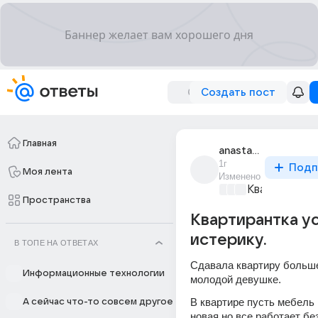
Создать пост
Главная
anastasiia_71762
1г
Подп
Моя лента
Изменено
Квадратные
Пространства
Квартирантка у
истерику.
В ТОПЕ НА ОТВЕТАХ
Сдавала квартиру больше
Информационные технологии
молодой девушке.
В квартире пусть мебель и
А сейчас что-то совсем другое
новая,но все работает без