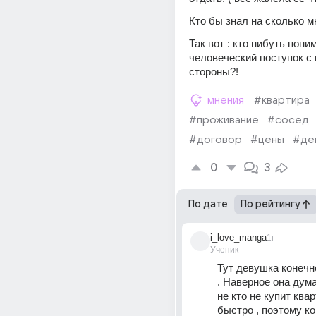
Кто бы знал на сколько м
Так вот : кто нибуть поним
человеческий поступок с 
стороны?! 
мнения
#квартира
#проживание
#сосед
#договор
#цены
#де
0
3
По дате
По рейтингу
i_love_manga
1г
Ученик
Тут девушка конечно
. Наверное она дума
не кто не купит квар
быстро , поэтому ког