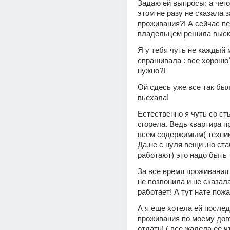
Задаю ей выпросы: а чего
этом не разу не сказала з
проживания?! А сейчас пе
владельцем решила выск
Я у тебя чуть не каждый 
спрашивала : все хорошо?!
нужно?! 
Ой сдесь уже все так было
вьехала!
Естественно я чуть со сты
сгорела. Ведь квартира пр
всем содержимым( техник
Да,не с нуля вещи ,но ста
работают) это надо быть 
За все время проживания 
не позвонила и не сказала 
работает! А тут нате пожа
А я еще хотела ей послед
проживания по моему дог
отдать! ( все жалела ее ч