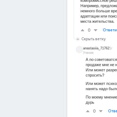
компромиссное реше
Например, предложи
немного больше вре
адаптации или поиск
места жительства.
0
Ответи
Скрыть ветку
anastasiia_71762
1г
Ученик
А по советоватся 
продаже мне не н
Или может разреш
спросить? 
Или может психол
нанять надо был
По моему мнение 
дурь 
0
Отве