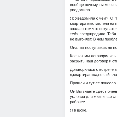
вообще почему ты меня за
уведомила.
Я: Уведомила о чем?  О  т
квартира выставлена на п
знала,о том что покупате
тебя предупредила. Тебя н
не выгоняет. В чем пробле
Она: ты поступаешь не по
Кое как мы логоворились в
закрыть наш договор и от
Договорились о встрече в
я,квартирантка,новый вл
Пришли и тут ее понесло.
Ой Вы знаете сдесь очень
условия для жизни,все ста
рабочее. 
Я в шоке.