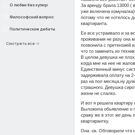
За аренду брала 13000 ( в
О любви без купюр
уже включена комуналка) 
потому что не хотелось до
Философский вопрос
квартиранта.
Политические дебаты
Ее все устраивало и за вс
проживания не разу она мн
Смотреть все
позвонила с претензией и
что то заменить из техник
В целом девушка не плоха
когда мне на нее не жалов
Единственный минус сист
задерживала оплату на 2-
раз на пол месяца.ну дума
страшного. Девушка сирота
жизни не слалко. 
И вот я решила квартиру п
Выложила обьявление о п
сражу же в этот же день 
квартирантку. 
Она -ок. Обговорили что н