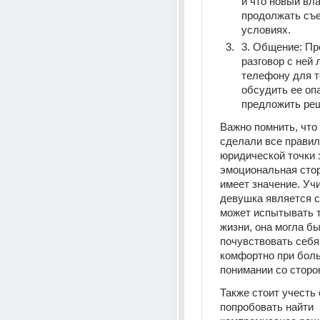
и что новый вла
продолжать съем
условиях.
3. Общение: Пр
разговор с ней 
телефону для т
обсудить ее опа
предложить ре
Важно помнить, что 
сделали все правиль
юридической точки з
эмоциональная стор
имеет значение. Учи
девушка является с
может испытывать т
жизни, она могла бы
почувствовать себя
комфортно при бол
понимании со сторо
Также стоит учесть 
попробовать найти 