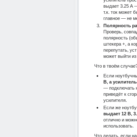
выдает 3.25 А —
т.к. ток может 
главное — не м
Полярность р
Проверь, совпад
полярность (об
штекера +, а кор
перепутать, уст
может выйти из
Что в твоём случае
Если ноутбучны
В, а усилитель
— подключать н
приведёт к сгор
усилителя.
выдает 12 В, 3
отлично и можно
использовать.
Что делать, если на