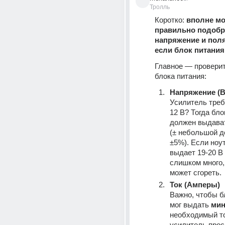
Тролль
Коротко: 
вполне мо
правильно подобра
напряжение и поля
если блок питания
Главное — проверит
блока питания:
Напряжение (В
Усилитель треб
12 В? Тогда бло
должен выдават
(± небольшой д
±5%). Если ноу
выдает 19-20 В 
слишком много,
может сгореть.
Ток (Амперы)
Важно, чтобы бл
мог выдать 
ми
необходимый то
усилитель проси