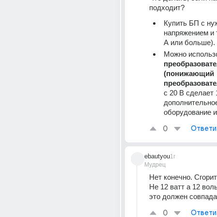
подходит?
Купить БП с ну
напряжением и т
А или больше).
Можно использ
преобразовате
(понижающий 
преобразовате
с 20 В сделает 1
дополнительное
оборудование и
0
Ответи
ebautyou
1г
Мудрец
Нет конечно. Сгорит 
Не 12 ватт а 12 воль
это должен совпада
0
Ответи