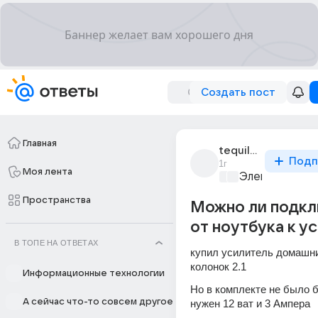
Создать пост
Главная
tequila_5769
Подп
1г
Моя лента
Электроника 
Пространства
Можно ли подкл
от ноутбука к у
В ТОПЕ НА ОТВЕТАХ
купил усилитель домашни
колонок 2.1 
Информационные технологии
Но в комплекте не было бп
А сейчас что-то совсем другое
нужен 12 ват и 3 Ампера 