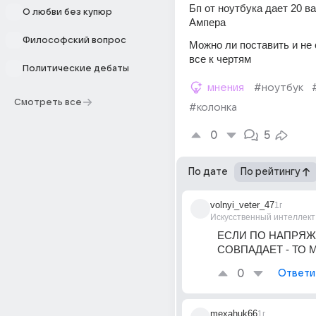
Бп от ноутбука дает 20 ват
О любви без купюр
Ампера
Философский вопрос
Можно ли поставить и не с
все к чертям
Политические дебаты
мнения
#ноутбук
Смотреть все
#колонка
0
5
По дате
По рейтингу
volnyi_veter_47
1г
Искусственный интеллект
ЕСЛИ ПО НАПРЯЖ
СОВПАДАЕТ - ТО
0
Ответи
mexahuk66
1г