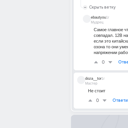
Скрыть ветку
ebautyou
1г
Мудрец
Самое главное чт
совпадал. 12В на
если это китайски
озона то они уме
напряжении рабо
0
Отве
doza__tor
1г
Мастер
Не стоит
0
Ответи