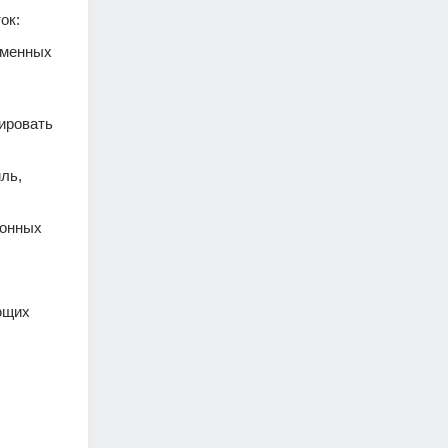
ок:
менных 
ровать 
ь, 
онных 
щих 