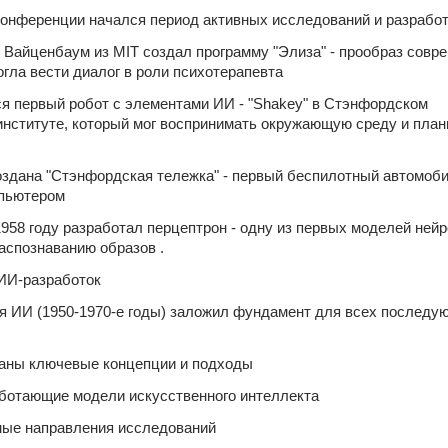
онференции начался период активных исследований и разработ
ф Вайценбаум из MIT создал программу "Элиза" - прообраз совре
огла вести диалог в роли психотерапевта 
ся первый робот с элементами ИИ - "Shakey" в Стэнфордском 
нституте, который мог воспринимать окружающую среду и плани
создана "Стэнфордская тележка" - первый беспилотный автомобил
пьютером 
1958 году разработал перцептрон - одну из первых моделей нейр
распознаванию образов .
ИИ-разработок
я ИИ (1950-1970-е годы) заложил фундамент для всех последую
аны ключевые концепции и подходы
ботающие модели искусственного интеллекта
ные направления исследований