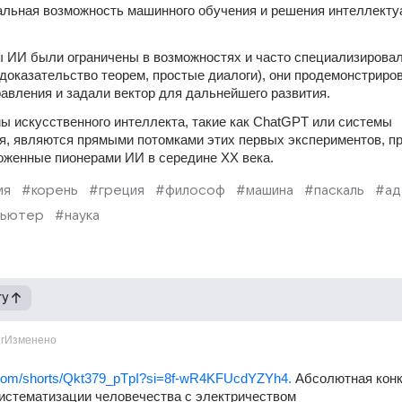
альная возможность машинного обучения и решения интеллекту
 ИИ были ограничены в возможностях и часто специализировал
 доказательство теорем, простые диалоги), они продемонстриров
равления и задали вектор для дальнейшего развития.
 искусственного интеллекта, такие как ChatGPT или системы 
я, являются прямыми потомками этих первых экспериментов, пр
ложенные пионерами ИИ в середине XX века.
ия
#корень
#греция
#философ
#машина
#паскаль
#ад
пьютер
#наука
гу
г
Изменено
e.com/shorts/Qkt379_pTpI?si=8f-wR4KFUcdYZYh4.
 Абсолютная конк
истематизации человечества с электричеством 