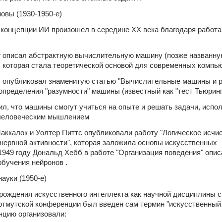
овы (1930-1950-е)
концепции ИИ произошел в середине XX века благодаря работа
нг описал абстрактную вычислительную машину (позже названну
, которая стала теоретической основой для современных компь
нг опубликовал знаменитую статью "Вычислительные машины и ра
определения "разумности" машины (известный как "тест Тьюринг
л, что машины смогут учиться на опыте и решать задачи, испол
 человеческим мышлением 
Маккалок и Уолтер Питтс опубликовали работу "Логическое исчис
 нервной активности", которая заложила основы искусственных 
1949 году Дональд Хебб в работе "Организация поведения" опис
бучения нейронов .
ауки (1950-е)
ождения искусственного интеллекта как научной дисциплины сч
Дартмутской конференции был введен сам термин "искусственный 
нцию организовали: