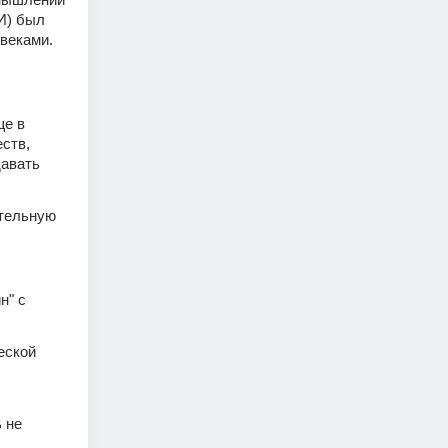
И) был 
веками. 
е в 
тв, 
авать 
тельную 
 
" с 
ской 
не 