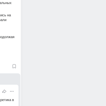
альных 
ись на 
али 
одолжая 
ретика в 