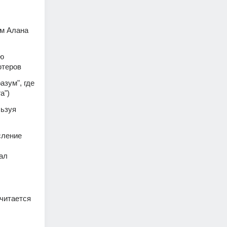
м Алана 
ю 
ютеров 
зум", где 
а") 
ьзуя 
ление 
ал 
итается 