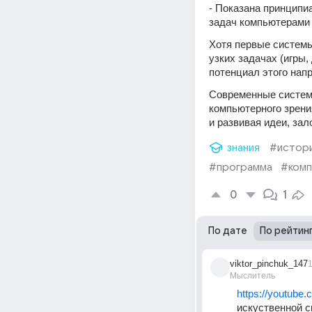
- Показана принципи
задач компьютерами
Хотя первые системы
узких задачах (игры,
потенциал этого нап
Современные системы
компьютерного зрени
и развивая идеи, за
знания
#истор
#программа
#ком
0
1
По дате
По рейтин
viktor_pinchuk_147
1
Мыслитель
https://youtub
искуственной с