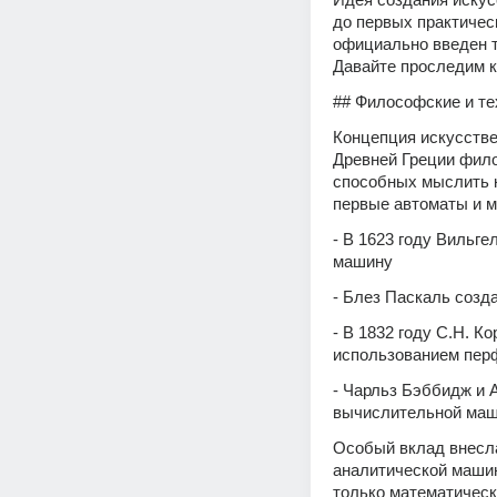
до первых практичес
официально введен т
Давайте проследим к
## Философские и те
Концепция искусствен
Древней Греции фил
способных мыслить ка
первые автоматы и м
- В 1623 году Вильг
машину 
- Блез Паскаль созд
- В 1832 году С.Н. 
использованием пер
- Чарльз Бэббидж и 
вычислительной маш
Особый вклад внесла
аналитической машин
только математическ