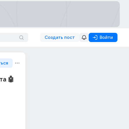
Создать пост
Войти
ться
та 🤖