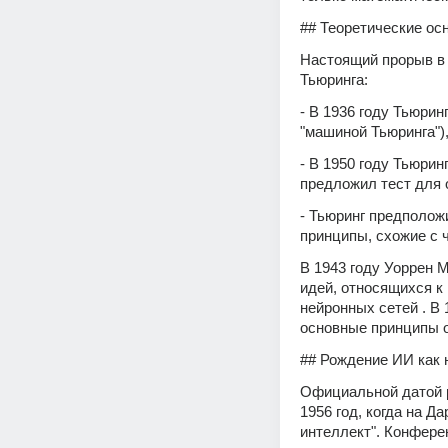
## Теоретические осн
Настоящий прорыв в 
Тьюринга:
- В 1936 году Тьюри
"машиной Тьюринга")
- В 1950 году Тьюри
предложил тест для 
- Тьюринг предположи
принципы, схожие с
В 1943 году Уоррен 
идей, относящихся к
нейронных сетей . В 
основные принципы о
## Рождение ИИ как н
Официальной датой р
1956 год, когда на 
интеллект". Конфере