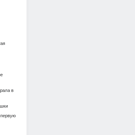
ая 
е 
рала в 
шки 
 первую 