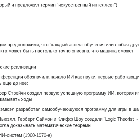
торый и предложил термин "искусственный интеллект")
ии предположили, что "каждый аспект обучения или любая друг
кта может быть настолько точно описана, что машина сможет 
ские реализации
нференция обозначила начало ИИ как науки, первые работающи
 еще до нее:
офер Стрейчи создал первую успешную программу ИИ, которая иг
казывать ходы 
 Сэмюэл разработал самообучающуюся программу для игры в ша
Ньюэлл, Герберт Саймон и Клифф Шоу создали "Logic Theorist" -
могла доказывать математические теоремы 
ИИ-систем (1960-1970-е)