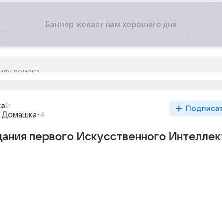
ta
1г
Подписа
 Домашка
+4
ания первого Искусственного Интеллек