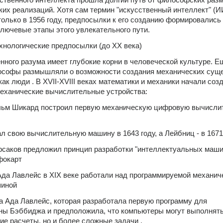
ких реализаций. Хотя сам термин "искусственный интеллект" (И
олько в 1956 году, предпосылки к его созданию формировались 
лючевые этапы этого увлекательного пути.
хнологические предпосылки (до XX века)
ного разума имеет глубокие корни в человеческой культуре. Ещ
ософы размышляли о возможности создания механических сущес
к люди . В XVII-XVIII веках математики и механики начали созд
еханические вычислительные устройства:
ельм Шикард построил первую механическую цифровую вычисли
ал свою вычислительную машину в 1643 году, а Лейбниц - в 1671
Корсаков предложил принцип разработки "интеллектуальных машин
фокарт 
Ада Лавлейс в XIX веке работали над программируемой механиче
иной 
 Ада Лавлейс, которая разработала первую программу для 
ы Бэббиджа и предположила, что компьютеры могут выполнять 
ие расчеты, но и более сложные задачи .