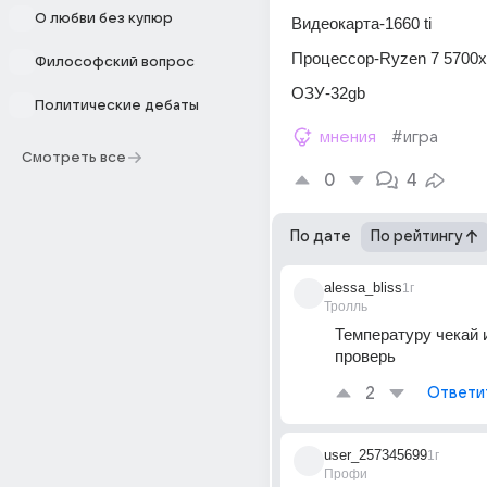
О любви без купюр
Видеокарта-1660 ti
Процессор-Ryzen 7 5700x
Философский вопрос
ОЗУ-32gb
Политические дебаты
мнения
#игра
Смотреть все
0
4
По дате
По рейтингу
alessa_bliss
1г
Тролль
Температуру чекай и
проверь
2
Ответи
user_257345699
1г
Профи