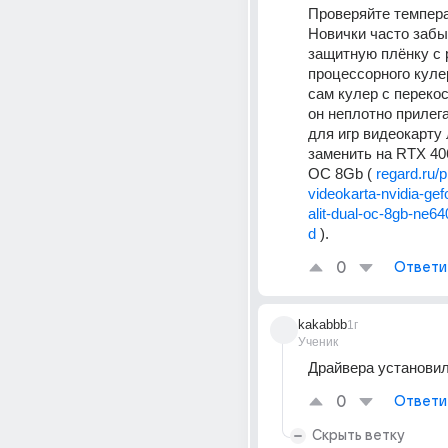
Проверяйте темпера
Новички часто забы
защитную плёнку с 
процессорного кулер
сам кулер с перекос
он неплотно прилегае
для игр видеокарту 
заменить на RTX 4060
OC 8Gb ( 
regard.ru/
videokarta-nvidia-gef
alit-dual-oc-8gb-ne6
d 
).
0
Ответи
kakabbb
1г
Ученик
Драйвера установи
0
Ответи
Скрыть ветку