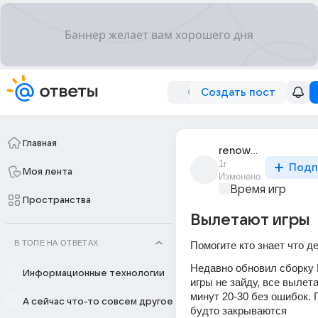
Создать пост
Главная
renowned_1559
1г
Подп
Моя лента
Изменено
Время игр
Пространства
Вылетают игры
В ТОПЕ НА ОТВЕТАХ
Помогите кто знает что д
Недавно обновил сборку П
Информационные технологии
игры не зайду, все вылета
минут 20-30 без ошибок. П
А сейчас что-то совсем другое
будто закрываются