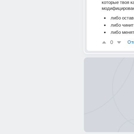
которые твоя к
модифицированн
либо остав
либо чинит
либо менят
0
От