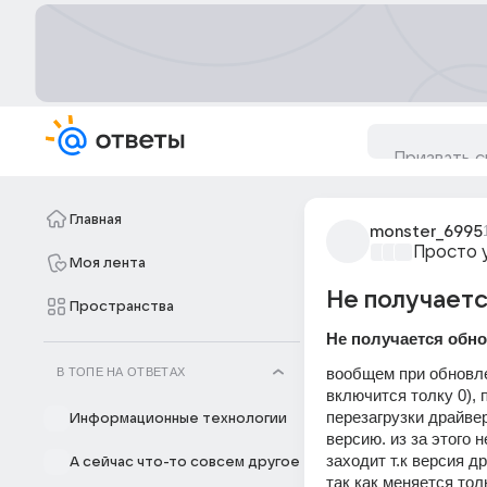
Главная
monster_6995
Просто 
Моя лента
Не получаетс
Пространства
Не получается обн
вообщем при обновле
В ТОПЕ НА ОТВЕТАХ
включится толку 0), 
перезагрузки драйве
Информационные технологии
версию. из за этого н
заходит т.к версия д
А сейчас что-то совсем другое
так как меняется тол