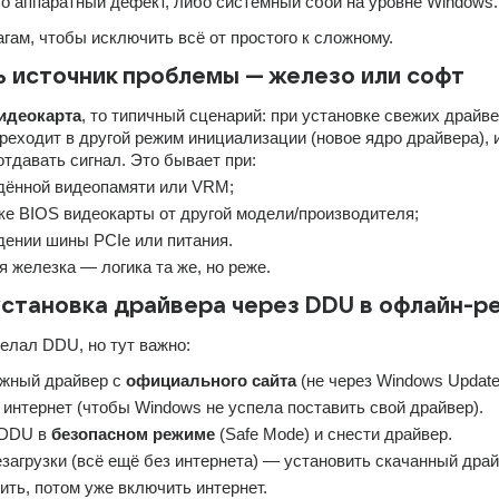
 аппаратный дефект, либо системный сбой на уровне Windows.
гам, чтобы исключить всё от простого к сложному.
ь источник проблемы — железо или софт
идеокарта
, то типичный сценарий: при установке свежих драйве
реходит в другой режим инициализации (новое ядро драйвера), и
отдавать сигнал. Это бывает при:
дённой видеопамяти или VRM;
е BIOS видеокарты от другой модели/производителя;
ении шины PCIe или питания.
я железка — логика та же, но реже.
установка драйвера через DDU в офлайн-
делал DDU, но тут важно:
жный драйвер с 
официального сайта
 (не через Windows Update
интернет (чтобы Windows не успела поставить свой драйвер).
DDU в 
безопасном режиме
 (Safe Mode) и снести драйвер.
загрузки (всё ещё без интернета) — установить скачанный драй
ить, потом уже включить интернет.