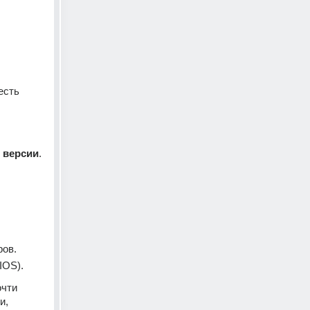
сть 
 версии
. 
ов.
IOS).
очти 
, 