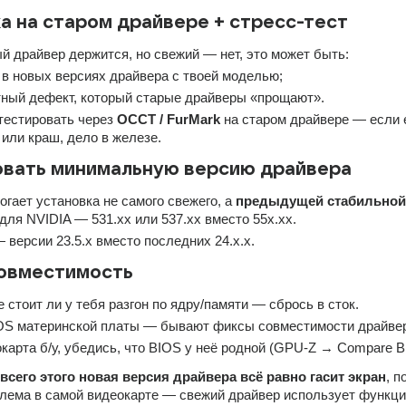
а на старом драйвере + стресс-тест
й драйвер держится, но свежий — нет, это может быть:
в новых версиях драйвера с твоей моделью;
ный дефект, который старые драйверы «прощают».
естировать через 
OCCT / FurMark
 на старом драйвере — если е
или краш, дело в железе.
вать минимальную версию драйвера
огает установка не самого свежего, а 
предыдущей стабильной
для NVIDIA — 531.xx или 537.xx вместо 55x.xx.
версии 23.5.x вместо последних 24.x.x.
совместимость
е стоит ли у тебя разгон по ядру/памяти — сбрось в сток.
OS материнской платы — бывают фиксы совместимости драйвер
карта б/у, убедись, что BIOS у неё родной (GPU-Z → Compare B
всего этого новая версия драйвера всё равно гасит экран
, п
лема в самой видеокарте — свежий драйвер использует функции