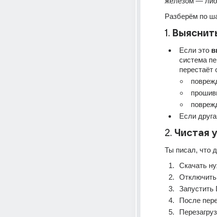
железом — либо
Разберём по ша
1. 
Выяснит
Если это 
в
система пе
перестаёт 
повреж
прошивк
поврежд
Если друга
2. 
Чистая 
Ты писал, что 
Скачать ну
Отключить 
Запустить 
После пере
Перезагруз