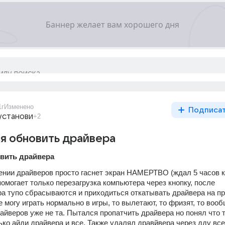
1г
Изменено
Подписа
установи
+2
я обновить драйвера
овить драйвера
нии драйверов просто гаснет экран НАМЕРТВО (ждал 5 часов ко
помогает только перезагрузка компьютера через кнопку, после 
ра тупо сбрасываются и приходиться откатывать драйвера на п
е могу играть нормально в игры, то вылетают, то фризят, то вооб
райверов уже не та. Пытался пропатчить драйвера но понял что т
ько айди драйвера и все. Также удалял дравйвера через дду все 