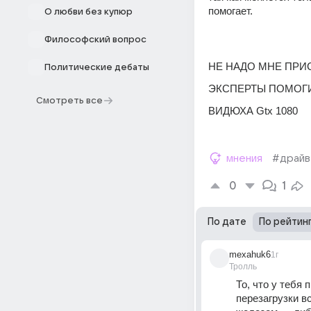
помогает.
О любви без купюр
Философский вопрос
НЕ НАДО МНЕ ПРИ
Политические дебаты
ЭКСПЕРТЫ ПОМОГ
Смотреть все
ВИДЮХА Gtx 1080
мнения
#драй
0
1
По дате
По рейтин
mexahuk6
1г
Тролль
То, что у тебя 
перезагрузки в