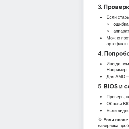
3. 
Проверк
Если стары
ошибка 
аппарат
Можно прот
артефакты 
4. 
Попробо
Иногда пом
Например, 
Для AMD — 
5. 
BIOS и 
Проверь, н
Обнови BI
Если видео
💡 
Если после 
наверняка проб