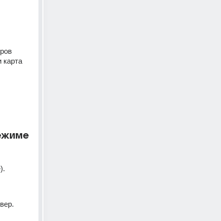
ров 
 карта 
режиме
).
вер.