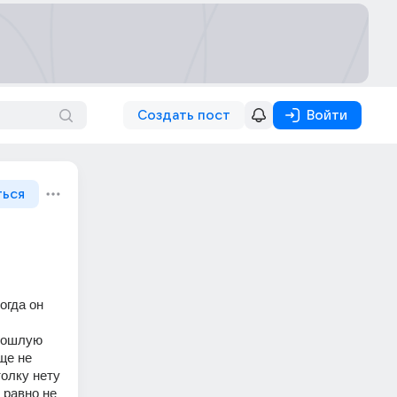
Создать пост
Войти
ться
гда он 
рошлую 
ще не 
олку нету 
равно не 