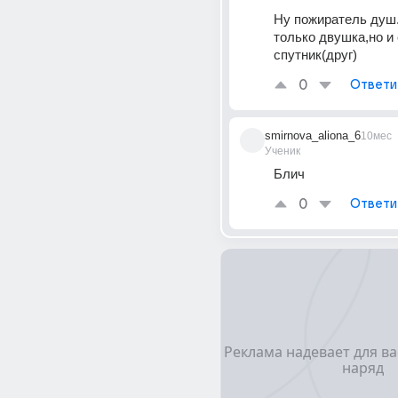
Ну пожиратель душ.Т
только двушка,но и 
спутник(друг)
0
Ответи
smirnova_aliona_6
10мес
Ученик
Блич
0
Ответи