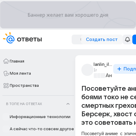
Создать пост
Главная
lanlin_ilanrei
Подп
1г
Моя лента
Аниме и ман
Пространства
Посоветуйте ан
боями токо не с
В ТОПЕ НА ОТВЕТАХ
смертных грехов
Берсерк, хвост 
Информационные технологии
это советовать 
А сейчас что-то совсем другое
Посоветуй аниме  с эпич