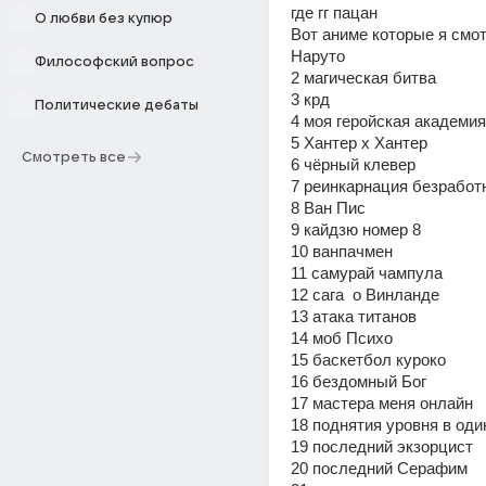
где гг пацан 
О любви без купюр
Вот аниме которые я смотр
Наруто 
Философский вопрос
2 магическая битва 
3 крд 
Политические дебаты
4 моя геройская академия
5 Хантер х Хантер 
Смотреть все
6 чёрный клевер 
7 реинкарнация безработн
8 Ван Пис 
9 кайдзю номер 8 
10 ванпачмен 
11 самурай чампула 
12 сага  о Винланде 
13 атака титанов
14 моб Психо 
15 баскетбол куроко 
16 бездомный Бог
17 мастера меня онлайн 
18 поднятия уровня в оди
19 последний экзорцист 
20 последний Серафим 