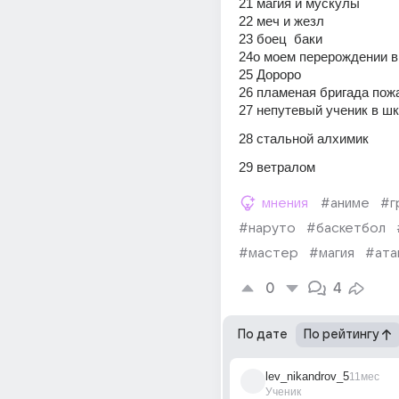
21 магия и мускулы 
22 меч и жезл
23 боец  баки 
24о моем перерождении в
25 Дороро 
26 пламеная бригада пож
27 непутевый ученик в шк
28 стальной алхимик 
29 ветралом 
мнения
#аниме
#г
#наруто
#баскетбол
#мастер
#магия
#ата
0
4
По дате
По рейтингу
lev_nikandrov_5
11мес
Ученик