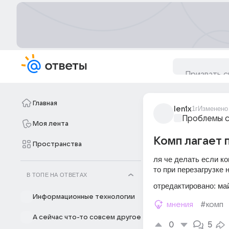
Главная
len1x
1г
Изменено
Проблемы с
Моя лента
Комп лагает 
Пространства
ля че делать если ко
то при перезагрузке 
В ТОПЕ НА ОТВЕТАХ
отредактировано: май
Информационные технологии
мнения
#комп
А сейчас что-то совсем другое
0
5