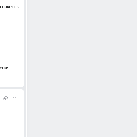
 пакетов.
ения.