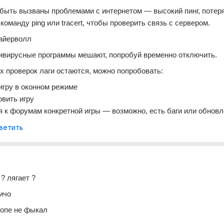
 быть вызваны проблемами с интернетом — высокий пинг, потеря
команду ping или tracert, чтобы проверить связь с сервером.
файерволл
ивирусные программы мешают, попробуй временно отключить.
х проверок лаги остаются, можно попробовать:
игру в оконном режиме
вить игру
 к форумам конкретной игры — возможно, есть баги или обновл
ветить
 ? лягает ? 
ичо 
жопе не фыкал