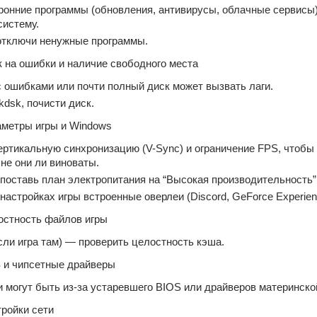
ронние программы (обновления, антивирусы, облачные сервисы) 
систему.
отключи ненужные программы.
к на ошибки и наличие свободного места
ошибками или почти полный диск может вызвать лаги.
kdsk, почисти диск.
аметры игры и Windows
ртикальную синхронизацию (V-Sync) и ограничение FPS, чтобы 
 не они ли виноваты.
поставь план электропитания на “Высокая производительность”
настройках игры встроенные оверлеи (Discord, GeForce Experien
остность файлов игры
сли игра там) — проверить целостность кэша.
S и чипсетные драйверы
и могут быть из-за устаревшего BIOS или драйверов материнско
тройки сети