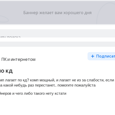
Подписа
 ПК и интернетом
по кд
мп лагает по кд? комп мощный, и лагает не из за слабости, если 
на какой нибудь раз перестанет.. помогите пожалуйста
неров и чего либо такого нету кстати