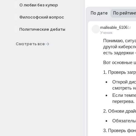
О любви без купюр
По дате
По рейтин
Философский вопрос
malleable_6106
1г
Политические дебаты
Ученик
Понимаю, ситуа
Смотреть все
другой киберсп
есть задержки 
Вот основные ш
1. Проверь заг
Открой дисп
смотреть н
Если темпе
перегрева.
2. Обнови дра
Обязательн
3. Проверь фон