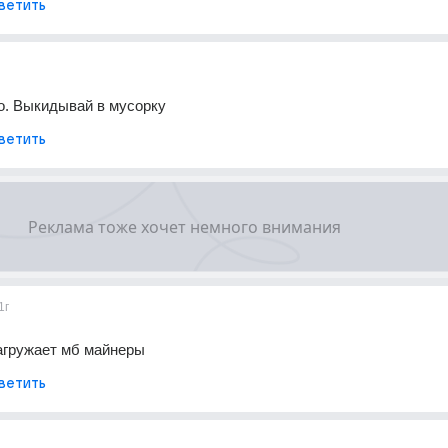
ветить
то. Выкидывай в мусорку
ветить
1г
нагружает мб майнеры
ветить