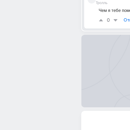
Тролль
Чем я тебе пом
0
От