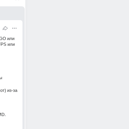
GO или 
PS или 
ы 
т) из-за 
MD.