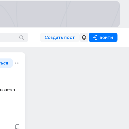
Создать пост
Войти
ться
повезет 