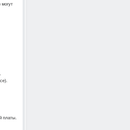
могут 
.
ce).
й платы.