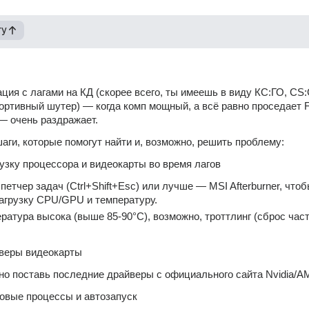
гу
ция с лагами на КД (скорее всего, ты имеешь в виду КС:ГО, CS:
ортивный шутер) — когда комп мощный, а всё равно проседает F
— очень раздражает.
аги, которые помогут найти и, возможно, решить проблему:
рузку процессора и видеокарты во время лагов
етчер задач (Ctrl+Shift+Esc) или лучше — MSI Afterburner, чтоб
агрузку CPU/GPU и температуру.
ратура высока (выше 85-90°C), возможно, троттлинг (сброс часто
йверы видеокарты
о поставь последние драйверы с официального сайта Nvidia/A
овые процессы и автозапуск