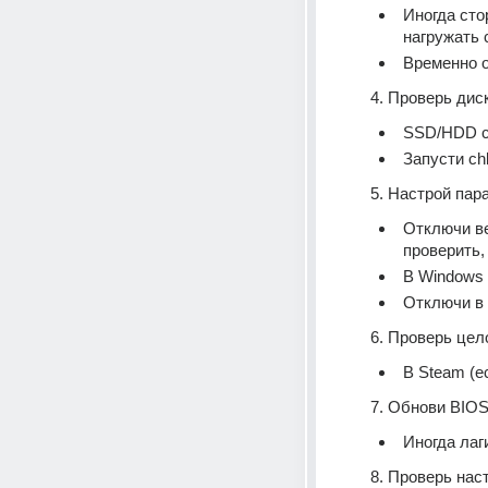
Иногда сто
нагружать 
Временно 
4. Проверь дис
SSD/HDD с 
Запусти ch
5. Настрой пар
Отключи ве
проверить,
В Windows 
Отключи в 
6. Проверь цел
В Steam (е
7. Обнови BIO
Иногда лаг
8. Проверь нас