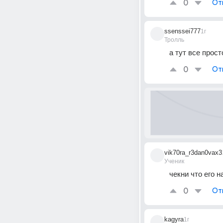
0
От
ssenssei777
1г
Тролль
а тут все прос
0
От
vik70ra_r3dan0vax3
Ученик
чекни что его 
0
От
kagyra
1г