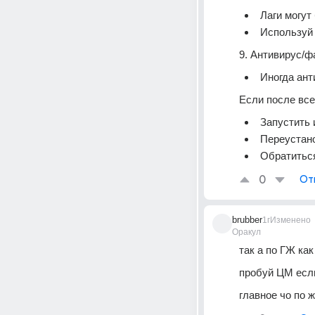
Лаги могут
Используй 
9. Антивирус/
Иногда ант
Если после все
Запустить 
Переустано
Обратиться
0
От
brubber
1г
Изменено
Оракул
так а по ГЖ как
пробуй ЦМ есл
главное чо по 