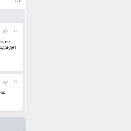
, но 
одойдет 
ос.