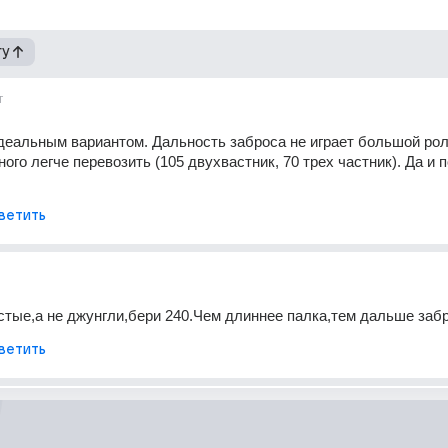
гу
г
деальным вариантом. Дальность заброса не играет большой роли
ого легче перевозить (105 двухвастник, 70 трех частник). Да и п
ветить
стые,а не джунгли,бери 240.Чем длиннее палка,тем дальше забр
ветить