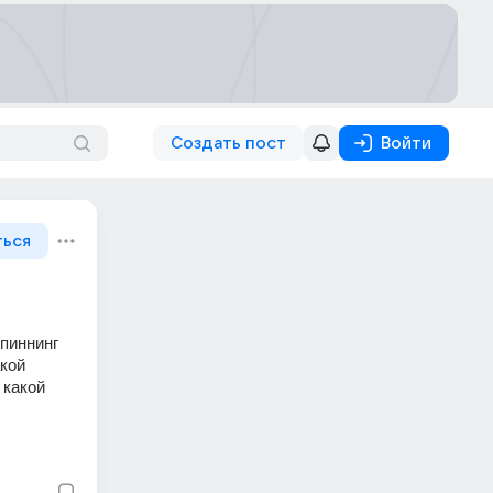
Создать пост
Войти
ться
пиннинг 
кой 
какой 