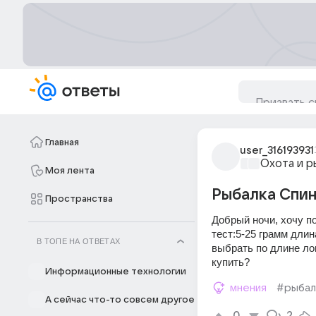
Главная
user_316193931
Охота и р
Моя лента
Рыбалка Спин
Пространства
Добрый ночи, хочу по
тест:5-25 грамм длин
В ТОПЕ НА ОТВЕТАХ
выбрать по длине лов
купить? 
Информационные технологии
мнения
#рыбал
А сейчас что-то совсем другое