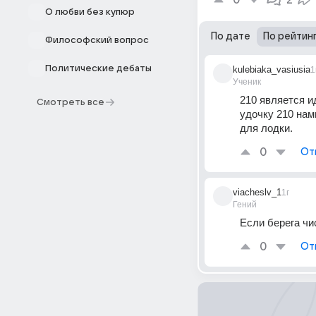
0
2
О любви без купюр
По дате
По рейтин
Философский вопрос
Политические дебаты
kulebiaka_vasiusia
1
Ученик
210 является и
Смотреть все
удочку 210 намн
для лодки. 
0
От
viacheslv_1
1г
Гений
Если берега чи
0
От