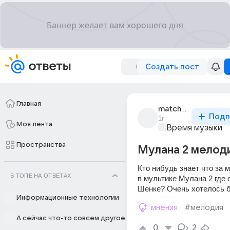
Создать пост
Главная
matcha_8479
Подп
1г
Моя лента
Время музыки
Пространства
Мулана 2 мелод
Кто нибудь знает что за 
В ТОПЕ НА ОТВЕТАХ
в мультике Мулана 2 где о
Шенке? Очень хотелось 
Информационные технологии
мнения
#мелодия
А сейчас что-то совсем другое
0
2