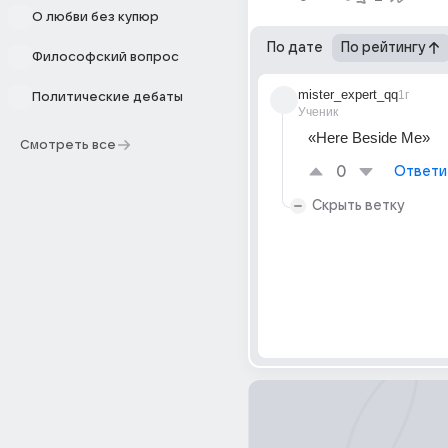
О любви без купюр
По дате
По рейтингу
Философский вопрос
mister_expert_qq
1г
Политические дебаты
Ученик
«Here Beside Me»
Смотреть все
0
Ответи
Скрыть ветку