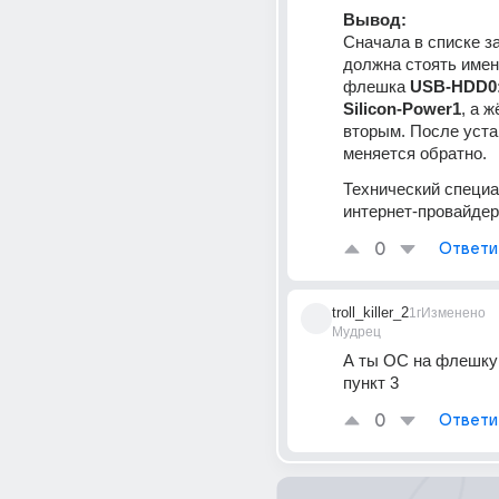
Вывод:
Сначала в списке за
должна стоять имен
флешка 
USB-HDD0: 
Silicon-Power1
, а 
вторым. После уста
меняется обратно.
Технический специа
интернет-провайдер
0
Ответи
troll_killer_2
1г
Изменено
Мудрец
А ты ОС на флешку 
пункт 3
0
Ответи