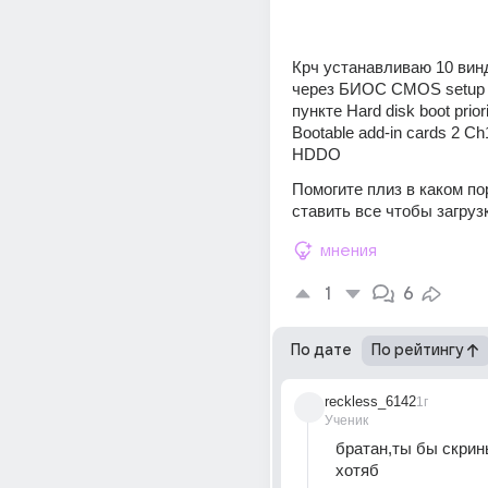
Крч устанавливаю 10 вин
через БИОС CMOS setup uti
пункте Hard disk boot priori
Bootable add-in cards 2 Ch
HDDO
Помогите плиз в каком по
ставить все чтобы загруз
мнения
1
6
По дате
По рейтингу
reckless_6142
1г
Ученик
братан,ты бы скрин
хотяб