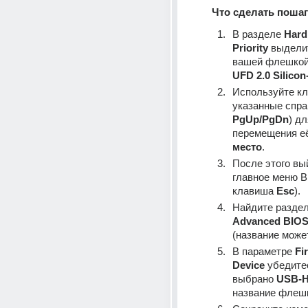
Что сделать пошаг
В разделе 
Hard
Priority
 выделит
вашей флешкой
UFD 2.0 Silico
Используйте кл
указанные спра
PgUp/PgDn
) дл
перемещения её
место
.
После этого вый
главное меню B
клавиша 
Esc
).
Найдите раздел
Advanced BIOS
(название може
В параметре 
Fir
Device
 убедитес
выбрано 
USB-
название флеш