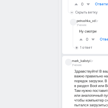
0
Ответи
Скрыть ветку
petrushka_xd
1г
Ученик
Ну смотри
0
Отве
1 ответ
mark_kalistyi
1г
Ученик
Здравствуйте! В ва
важно правильно на
порядок загрузки. В
в раздел Boot или Boo
Там нужно постави
или аналогичный пун
чтобы компьютер сн
пытался загрузиться