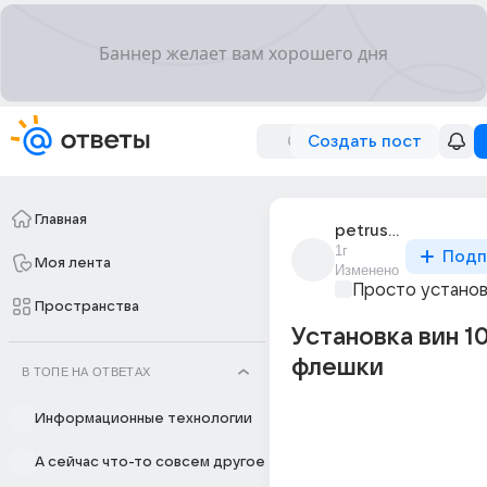
Создать пост
Главная
petrushka_xd
1г
Подп
Моя лента
Изменено
Просто устано
Пространства
Установка вин 10
флешки
В ТОПЕ НА ОТВЕТАХ
Информационные технологии
А сейчас что-то совсем другое