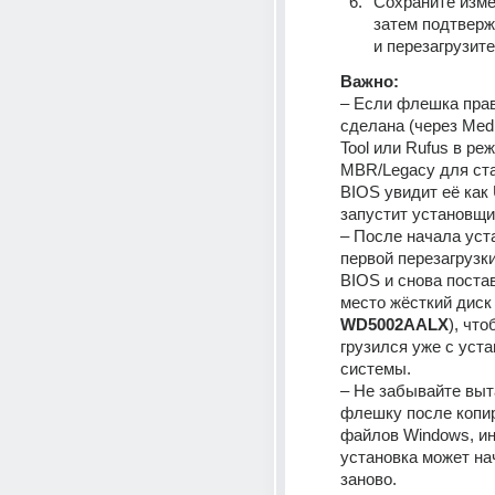
Сохраните изме
затем подтверж
и перезагрузите
Важно:
– Если флешка прав
сделана (через Media
Tool или Rufus в реж
MBR/Legacy для ста
BIOS увидит её как
запустит установщи
– После начала уста
первой перезагрузки
BIOS и снова постав
место жёсткий диск 
WD5002AALX
), что
грузился уже с уста
системы.
– Не забывайте выт
флешку после копир
файлов Windows, ин
установка может нач
заново.