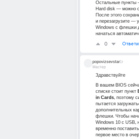
Остальные пункты —
Hard disk — можно о
После этого сохрани
и перезагрузите — у
Windows с флешки 
начаться автоматич
0
Ответи
popovizsevstar
1г
Мастер
Здравствуйте
В вашем BIOS сейча
списке стоит пункт 
in Cards
, поэтому с
пытается загружать
дополнительных карт
флешки. Чтобы нача
Windows 10 с USB, 
временно поставить
первое место в оче