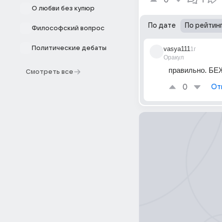
0
1
О любви без купюр
По дате
По рейтин
Философский вопрос
Политические дебаты
vasya111
1г
Оракул
правильно. БЕ
Смотреть все
0
От