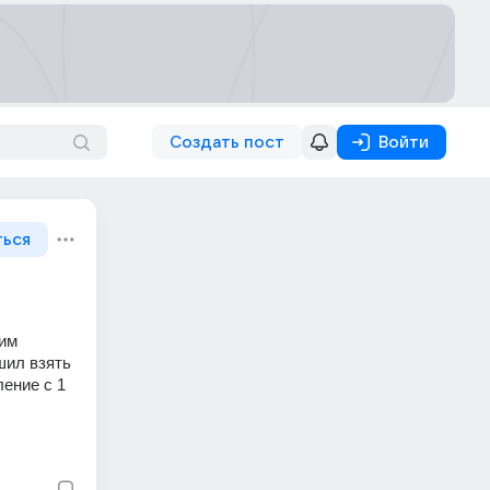
Создать пост
Войти
ться
им 
ил взять 
ение с 1 