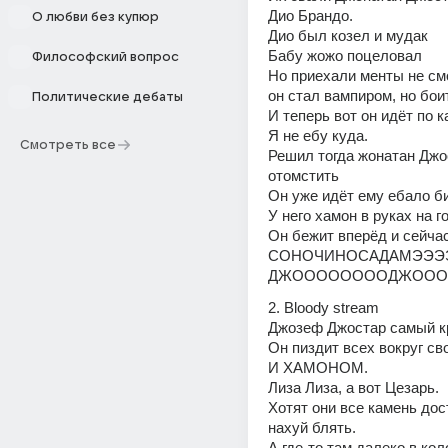
Дио Брандо.
О любви без купюр
Дио был козел и мудак
Бабу жожо поцеловал
Философский вопрос
Но приехали менты не смо
он стал вампиром, но бои
Политические дебаты
И теперь вот он идёт по к
Я не ебу куда.
Смотреть все
Решил тогда жонатан Джос
отомстить
Он уже идёт ему ебало би
У него хамон в руках на г
Он бежит вперёд и сейчас
СОНОЧИНОСАДАМЭЭЭ
ДЖООООООООДЖООО
2. Bloody stream
Джозеф Джостар самый к
Он пиздит всех вокруг сво
И ХАМОНОМ.
Лиза Лиза, а вот Цезарь.
Хотят они все камень дост
нахуй блять.
А где-то там далеко в кол