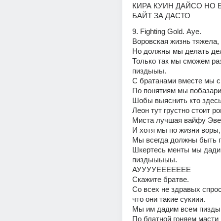
КИРА КУИН ДАЙСО НО Б
БАЙТ ЗА ДАСТО
9. Fighting Gold. Ауе.
Воровская жизнь тяжела,
Но должны мы делать де
Только так мы сможем раз
пиздыыы.
С братанами вместе мы с
По понятиям мы побазари
Шобы выяснить кто здесь
Леон тут грустно стоит рон
Миста лучшая вайфу Эве
И хотя мы по жизни воры,
Мы всегда должны быть 
Шкертесь менты мы дадим
пиздыыыыы.
АУУУУЕЕЕЕЕЕЕ
Скажите братве.
Со всех не здравых спрос
что они такие сукиии.
Мы им дадим всем пизды
По блатной гоняем масти 