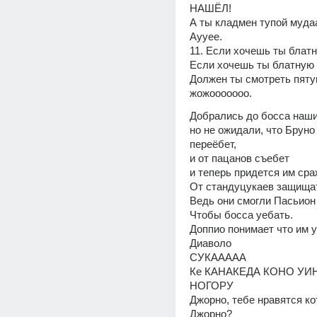
НАШЁЛ!
А ты кладмен тупой муда
Аууее.
11. Если хочешь ты блат
Если хочешь ты блатную
Должен ты смотреть пятую
жожооооооо.
Добрались до босса наши
но не ожидали, что Бруно 
переёбет,
и от пацанов съебет
и теперь придется им ср
От стандуцукаев защища
Ведь они смогли Пасьион
Чтобы босса уебать.
Доппио понимает что им у
Диаволо
СУКААААА
Ке КАНАКЕДА КОНО УИН
НОГОРУ
Джорно, тебе нравятся ко
Джорно?