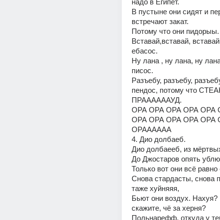
надо в Египет.
В пустыне они сидят и пер
встречают закат.
Потому что они пидорыы.
Вставай,вставай, вставай 
ебасос.
Ну лана , ну лана, ну лан
писос.
Разъебу, разъебу, разъебу
пендос, потому что СТЕА
ПРААААААУД.
ОРА ОРА ОРА ОРА ОРА 
ОРА ОРА ОРА ОРА ОРА 
ОРАААААА
4. Дио долбаеб.
Дио долбаееб, из мёртвы
До Джостаров опять ублю
Только вот они всё равно
Снова стардасты, снова п
таже хуйняяя,
Бьют они воздух. Нахуя? 
скажите, чё за херня?
Польнарефф, откуда у теб