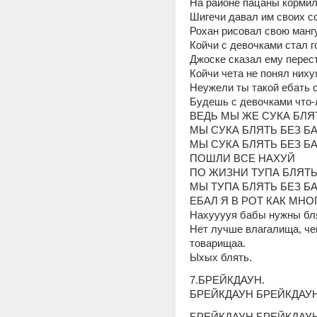
На районе пацаны кормил
Шигечи давал им своих с
Рохан рисовал свою мангу
Койчи с девочками стал г
Джоске сказал ему перес
Койчи чета не понял нихуя
Неужели ты такой ебать 
Будешь с девочками что-
ВЕДЬ МЫ ЖЕ СУКА БЛЯ
МЫ СУКА БЛЯТЬ БЕЗ Б
МЫ СУКА БЛЯТЬ БЕЗ Б
ПОШЛИ ВСЕ НАХУЙ
ПО ЖИЗНИ ТУПА БЛЯТЬ 
МЫ ТУПА БЛЯТЬ БЕЗ Б
ЕБАЛ Я В РОТ КАК МНО
Нахууууя бабы нужны бл
Нет лучше влагалища, чем
товарищаа.
Ыхых блять.
7.БРЕЙКДАУН.
БРЕЙКДАУН БРЕЙКДАУ
БРЕЙКДАУН БРЕЙКДАУ