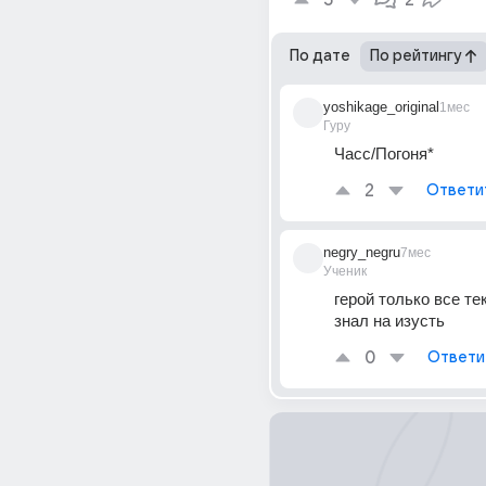
5
2
По дате
По рейтингу
yoshikage_original
1мес
Гуру
Часс/Погоня*
2
Ответи
negry_negru
7мес
Ученик
герой только все тек
знал на изусть
0
Ответи