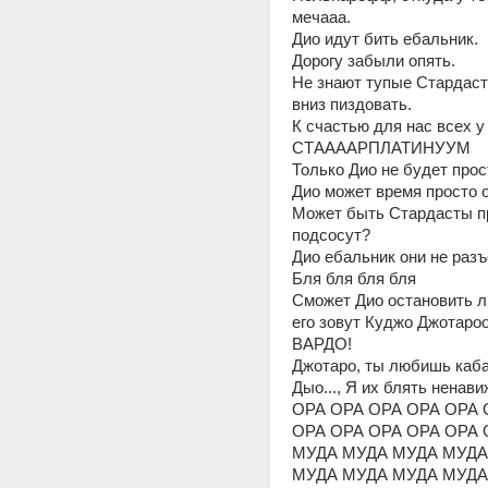
мечааа.
Дио идут бить ебальник.
Дорогу забыли опять.
Не знают тупые Стардаст
вниз пиздовать.
К счастью для нас всех у 
СТААААРПЛАТИНУУМ
Только Дио не будет прос
Дио может время просто 
Может быть Стардасты пр
подсосут?
Дио ебальник они не разъ
Бля бля бля бля
Сможет Дио остановить л
его зовут Куджо Джотарооо 
ВАРДО!
Джотаро, ты любишь каба
Дыо..., Я их блять ненави
ОРА ОРА ОРА ОРА ОРА 
ОРА ОРА ОРА ОРА ОРА 
МУДА МУДА МУДА МУДА
МУДА МУДА МУДА МУДА