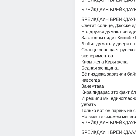
БРЕЙКДАУН БРЕЙКДАУ
БРЕЙКДАУН БРЕЙКДАУ
Светит солнце, Джоске ид
Его друзья думают он иди
За столом сидит Кишибе 
Любит думать у двери он 
Солнце освещает русское
экспериментов
Киры жена Киры жена
Бедная женщина..
Её пиздюка заразили байт
навсегда
Зачемтааа
Кира пидарас это факт бл
И решили мы единогласно 
уебать
Только вот он парень не 
Но вместе сможем мы его
БРЕЙКДАУН БРЕЙКДАУ
БРЕЙКДАУН БРЕЙКДАА