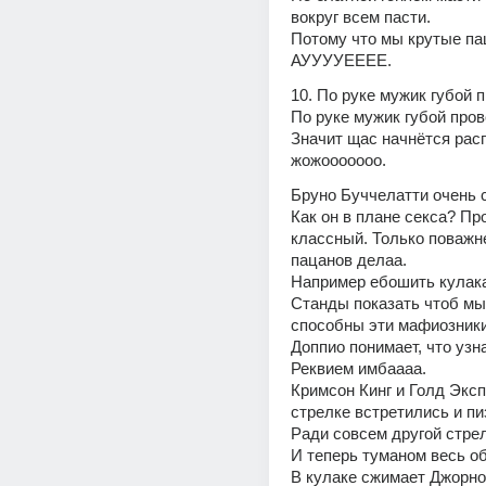
вокруг всем пасти.
Потому что мы крутые п
АУУУУЕЕЕЕ.
10. По руке мужик губой 
По руке мужик губой пров
Значит щас начнётся расп
жожооооооо.
Бруно Буччелатти очень 
Как он в плане секса? Про
классный. Только поважне
пацанов делаа.
Например ебошить кулак
Станды показать чтоб мы 
способны эти мафиозники
Доппио понимает, что узна
Реквием имбаааа.
Кримсон Кинг и Голд Эксп
стрелке встретились и пи
Ради совсем другой стре
И теперь туманом весь о
В кулаке сжимает Джорно