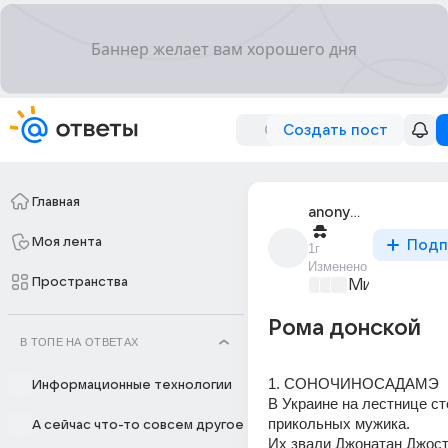
Создать пост
Главная
anonymous
Моя лента
Подп
1г
Изменено
Пространства
Мир и его л
Рома донской
В ТОПЕ НА ОТВЕТАХ
1. СОНОЧИНОСАДАМЭ
Информационные технологии
В Украине на лестнице ст
прикольных мужика.
А сейчас что-то совсем другое
Их звали Джонатан Джоста