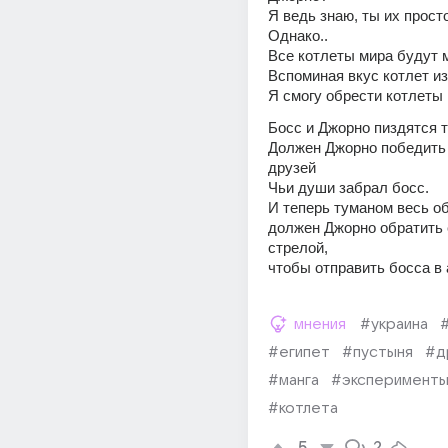
Я ведь знаю, ты их прост
Однако..
Все котлеты мира будут 
Вспоминая вкус котлет и
Я смогу обрести котлеты
Босс и Джорно пиздятся 
Должен Джорно победить 
друзей
Чьи души забрал босс.
И теперь туманом весь об
должен Джорно обратить с
стрелой,
чтобы отправить босса в 
мнения
#украина
#египет
#пустыня
#д
#манга
#эксперимент
#котлета