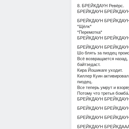
8. БРЕЙКДАУН Ревёрс.
БРЕЙКДАУН БРЕЙКДАУ
БРЕЙКДАУН БРЕЙКДАУ
*Щёлк*
*Перемотка*
БРЕЙКДАУН БРЕЙКДАУ
БРЕЙКДАУН БРЕЙКДАУ
Шо блять за пиздец прои
Всё возвращается назад, 
байтзедаст.
Кира Йошикаге уходит.
Киллер Куин активировал
пиздец.
Все теперь умрут и взорв
Потому что третья бомба́
БРЕЙКДАУН БРЕЙКДАУ
БРЕЙКДАУН БРЕЙКДАУ
БРЕЙКДАУН БРЕЙКДАУ
БРЕЙКДАУН БРЕЙКДАА