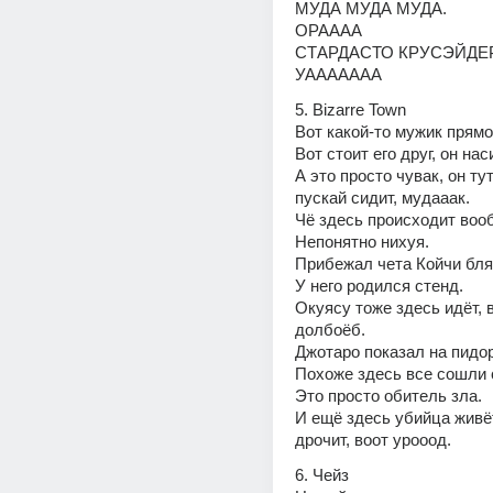
МУДА МУДА МУДА.
ОРАААА
СТАРДАСТО КРУСЭЙДЕ
УААААААА
5. Bizarre Town
Вот какой-то мужик прямо 
Вот стоит его друг, он нас
А это просто чувак, он тут 
пускай сидит, мудааак.
Чё здесь происходит воо
Непонятно нихуя.
Прибежал чета Койчи бля
У него родился стенд.
Окуясу тоже здесь идёт, 
долбоёб.
Джотаро показал на пидо
Похоже здесь все сошли 
Это просто обитель зла.
И ещё здесь убийца живёт,
дрочит, воот урооод.
6. Чейз