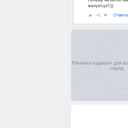
жалуетца?;))
-1
Ответи