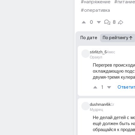
#напряжение
#питани
#оперативка
0
8
По дате
По рейтингу
stirlitzh_6
4мес
Оракул
Перегрев происходит
охлаждающую подст
двумя-тремя кулера
1
Ответи
dushman4ik
1г
Мудрец
Не делай детей с мо
ещё должен быть на 
обращайся к прода