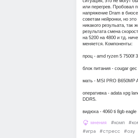
ситуация, это не могут бы
или перегрев. Пробовал 
напряжение Dram в биосе н
советам нейронки, но это 
никакого резульата, так же
результата смена скорости
на 5200 на 4800 и тд. ничег
меняется. Компоненты:
проц - amd ryzen 5 7500f 3
блок питания - cougar gec
мать - MSI PRO B650MP A
оперативка - adata xpg lanc
DDR5.
видюха - 4060 ti 8gb eagle
мнения
#комп
#ко
#игра
#стресс
#озу