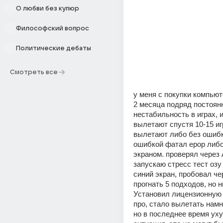
О любви без купюр
Философский вопрос
Политические дебаты
Смотреть все
у меня с покупки компьюте
2 месяца подряд постоянн
нестабильность в играх, и
вылетают спустя 10-15 игр
вылетают либо без ошибки
ошибкой фатал ерор либо 
экраном. проверял через А
запускаю стресс тест озу 
синий экран, пробовал че
прогнать 5 подходов, но н
Установил лицензионную 
про, стало вылетать намн
но в последнее время ух