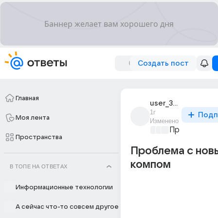
Создать пост
Главная
user_313997415
1г
Подп
Моя лента
Изменено
Проблемы с 
Пространства
Проблема с нов
компом
В ТОПЕ НА ОТВЕТАХ
Информационные технологии
А сейчас что-то совсем другое