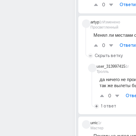
0
Ответи
artyp
1г
Изменено
Просветленный
Менял ли местами о
0
Ответи
Скрыть ветку
user_313997415
1г
Тролль
да ничего не про
так же вылеты б
0
Отве
1 ответ
urric
1г
Мастер
Почему на интел ник