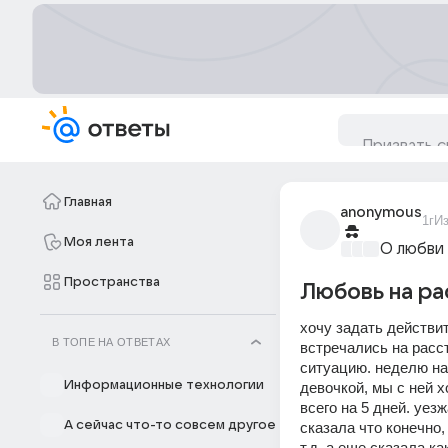
Главная
anonymous
1г
И
Моя лента
О любви
Пространства
Любовь на ра
хочу задать действи
В ТОПЕ НА ОТВЕТАХ
встречались на расс
ситуацию. неделю наз
Информационные технологии
девочкой, мы с ней х
всего на 5 дней. уез
А сейчас что-то совсем другое
сказала что конечно,
т.д, а еще сказала к