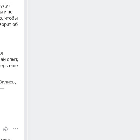
удут 
ги не 
, чтобы 
орит об 
я 
й опыт, 
ерь ещё 
бились, 
— 
могу 