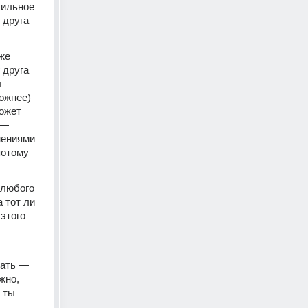
ильное 
друга 
 
же 
друга 
 
ожнее) 
ожет 
— 
ениями 
отому 
любого 
 тот ли 
этого 
ать — 
но, 
 ты 