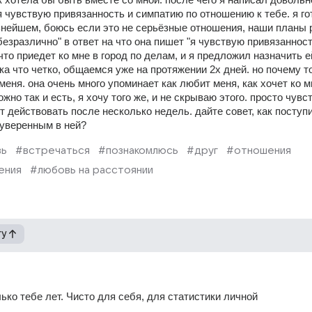
 чувствую привязанность и симпатию по отношению к тебе. я гот
ьнейшем, боюсь если это не серьёзные отношения, наши планы р
безразлично" в ответ на что она пишет "я чувствую привязанность 
что приедет ко мне в город по делам, и я предложил назначить ей
а что четко, общаемся уже на протяжении 2х дней. но почему то
меня. она очень много упоминает как любит меня, как хочет ко мн
жно так и есть, я хочу того же, и не скрываю этого. просто чувст
т действовать после несколько недель. дайте совет, как поступит
уверенным в ней?
вь
#встречаться
#познакомлюсь
#друг
#отношения
ения
#любовь на расстоянии
гу
ько тебе лет. Чисто для себя, для статистики личной