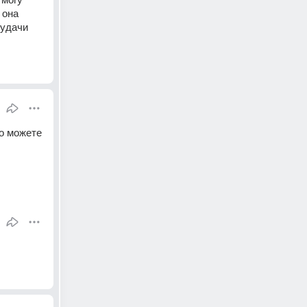
она 
удачи 
о можете 