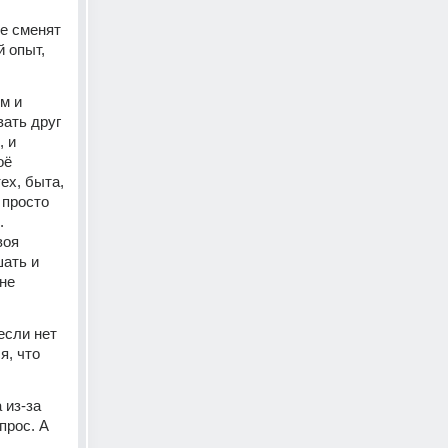
е сменят 
 опыт, 
 и 
ать друг 
 и 
ё 
х, быта, 
просто 
 
оя 
ать и 
не 
сли нет 
, что 
из-за 
рос. А 