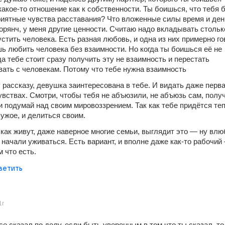
какое-то отношение как к собственности. Ты боишься, что тебя б
иятные чувства расставания? Что вложенные силы время и день
орянч, у меня другие ценности. Считаю надо вкладывать столько
устить человека. Есть разная любовь, и одна из них примерно гов
ь любить человека без взаимности. Но когда ты боишься её не 
а тебе стоит сразу получить эту не взаимность и перестать 
ать с человекам. Потому что тебе нужна взаимность
 рассказу, девушка заинтересована в тебе. И видать даже перва
увствах. Смотри, чтобы тебя не абъюзили, не абъюзь сам, получа
и подумай над своим мировоззрением. Так как тебе придётся теп
ужое, и делиться своим. 
, как живут, даже наверное многие семьи, выглядит это — ну влю
 начали уживаться. Есть вариант, и вполне даже как-то рабочий 
 что есть. 
ветить
1г
се сказал по делу, если быть уверенным в том что ты сказал, то 