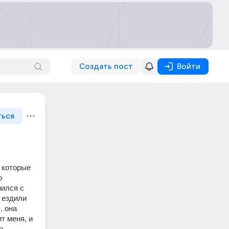
Создать пост
Войти
ться
которые 
 
ился с 
 ездили 
 она 
т меня, и 
 