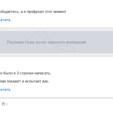
 общаетесь, а я профукал этот момент
етить
о было в 3 строчки написать. 
емя покажет и испытает вас. 
етить
_
1г