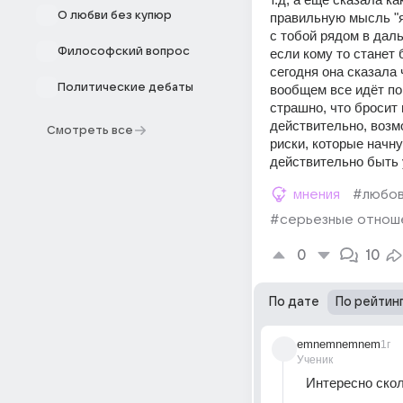
О любви без купюр
правильную мысль "я
с тобой рядом в дал
Философский вопрос
если кому то станет 
сегодня она сказала 
Политические дебаты
вообщем все идёт пок
страшно, что бросит 
действительно, возмо
Смотреть все
риски, которые начну
действительно быть 
мнения
#любо
#серьезные отнош
0
10
По дате
По рейтин
emnemnemnem
1г
Ученик
Интересно скол