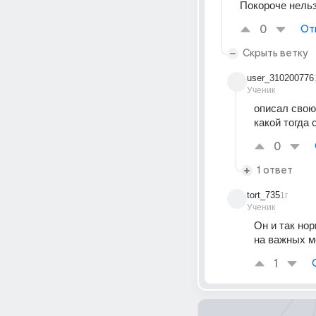
Покороче нель
0
От
Скрыть ветку
user_310200776
Ученик
описал свою
какой тогда
0
1 ответ
tort_735
1г
Ученик
Он и так но
на важных м
1