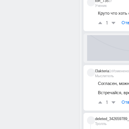
tort_735
1г
Ученик
Круто что хоть
1
Отв
l3akteria
1г
Изменено
Мыслитель
Согласен, можн
Встречайся, вр
1
Отв
deleted_342659789
Тролль