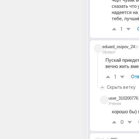
сказать что 
надеется на 
тебе, лучши
1
eduard_osipov_24
1г
Оракул
Пускай приедет
вечно жить вме
1
Отв
Скрыть ветку
user_310200776
Ученик
хорошо бы) 
0