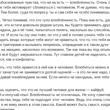
боснованные чувства, что ни на есть — влюблённость. Очень с
ое тебя мотивирует сближаться с человеком. Я не думаю, что вы 
 Тем более, судя по вопросу, ты и сам себя не особо понимаешь.
. Чётко понимай, что это тупо влюблённность. Пока она есть, да
е, это кстати довольно редкая штука, вы будете принимать друг 
адача, да и её тоже, попытаться понять, насколько вы способны
е. И если ты (ну она тоже, но что у неё в голове узнать тебе сл
дить вещи, которые тебе могут не нравиться, что-то, что тебя м
то триггерами и вызывать неприязнь, отвращение и в таком духе 
 на эмоциях, насколько это возможно. Так как пока вы под опъян
о всё будут закрываться глаза. Тут главное детей не наделать, п
ся, как и конфликты. 
ть, что тебе нравится в ней как в человеке. Влюбиться можно в 
г зачастую не занимается долгой оценкой — а это ли мне надо, а
а давай понаблюдаем за ним. Если ничего не находишь, или тебе 
…
ь оценить, что это не лучший человек для жизни — кайфуй, 
 и получай опыт. Влюблённость не отключишь. Не хочу советов
увства, ведь тебе не подходит этот человек. Ведь это очень слож
и я не вижу много в этом смысла. Какой может быть смысл, когда
ормонами