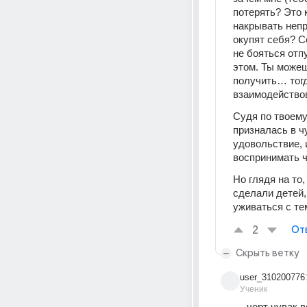
потерять? Это 
накрывать непр
окупят себя? С
не бояться отп
этом. Ты можеш
получить… тогд
взаимодействов
Судя по твоему
призналась в ч
удовольствие, 
воспринимать ч
Но глядя на то
сделали детей,
уживаться с тем
2
От
Скрыть ветку
user_310200776
Ученик
черт чувак в