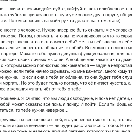
о — живите, взаимодействуйте, кайфуйте, пока влюблённость н
как глубокая привязанность, ну и уже знание друг о друге, общий
сти. Потом спросишь на майл ру что делать на этом этапе)
енности в человеке. Нужно наверное быть открытым с человеком
такое же. Потом, понимать, что вы не мотивированы что-то скрыв
 не скрываешь что-то от самого себя? Нет, ты всё знаешь о себе,
пытаешься перестать общаться с собой). Возможно это лично мо
 партёре. Можете тебе нужна девушка функциональная, для поте
ния всех своих личных мыслей. А вообще мне кажется что даже 
 с которым можно полностью раскрываться — задача непростая.
ожно, если тебе нечего скрывать, но мне кажется, много кому тв
не нужна. Но если она в тебя влюбленна, то она будет тебя слуш
 моргать. Но это будет только потому, что её питают чувства, а 
ес и желания узнать чёт от тебя о тебе
ношений. Я считаю, что мы люди свободные, и пока нет детей, е
бой может сказать: всё пока, я пойду. И пойти. Если ты боишься
таться, то тебе нужна наверное…
вушка, ты венчаешься с ней, и с уверенностью от того, что она 
ности и факта венчания — не будет расставаться с тобой. Но воп
е думаю тоже, и надеюсь другим) партнёр, которого ты боишься 