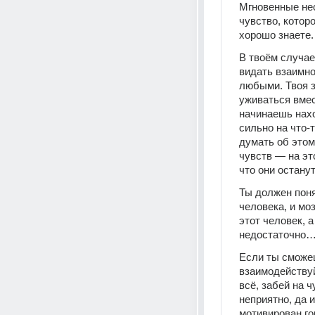
Мгновенные нео
чувство, котор
хорошо знаете.
В твоём случае
видать взаимно
любыми. Твоя з
уживаться вмест
начинаешь нахо
сильно на что-
думать об этом
чувств — на эт
что они останут
Ты должен поня
человека, и моз
этот человек, 
недостаточно
Если ты сможеш
взаимодействуй
всё, забей на ч
неприятно, да 
мотивирован г