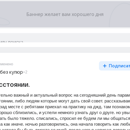
зменено
Подписа
 без купюр
+2
сстоянии.
тельно важный и актуальный вопрос на сегодняшний день парам 
тоянии, либо людям которые могут дать свой совет. рассказываю
ад месте с ребятами приехал на практику на джд. там познаком
орошо сблизились, и успели немного узнать друг о друге. но увы
жать было тяжело. списались, спросил ее будем ли мы общаться.
 а как иначе. ночью разговорились, она начала говорить как люби
ак хотела бы быть вместе со мной. после чего я написал довольно