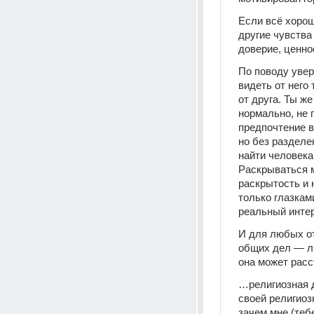
Если всё хорош
другие чувства 
доверие, ценно
По поводу увер
видеть от него 
от друга. Ты же
нормально, не 
предпочтение в
но без разделе
найти человека
Раскрываться м
раскрытость и 
только глазками
реальный интер
И для любых от
общих дел — лю
она может расс
…религиозная де
своей религиоз
зачем мне (теб