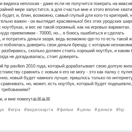
и видюха неплохая - даже если не получится поиграть на макси
райней мере запустится, а для счастья мне и этого вполне хватит,
о будет, и, блин, возможно, самый глупый для кого-то критерий, н
ельно важен - он выглядит красивенько! без этих уродских широ
 ноутбуках, и вес не такой огромный, как на игровых вариантах. 
 чудо приемлимая - 70000, но... я боюсь ошибиться и сделать 
и потратить деньги зазря, ведь возможно где-то то есть такой ж
о побоялась доверить свои деньги бренду, с которым незнакома)
 разбираюсь, сколько должен стоить хороший ноутбук, и каким 
огда не догадывалась, стоит доверять.
й hp pavilion 2010 года, который дорабатывает свою долгую жизн
стоинству сравнить с новым я его не могу - это как палку с пуле
енно, новый будет намного лучше. пришлось только по интернету
равнивать. но, может, есть ноутбук, который будет подешевле, 
м требованиям?
и, и мне помогут🙏🏼🙏🏼
ук
#игра
#видеокарта
#фильм
#цены
#деньги
#hp