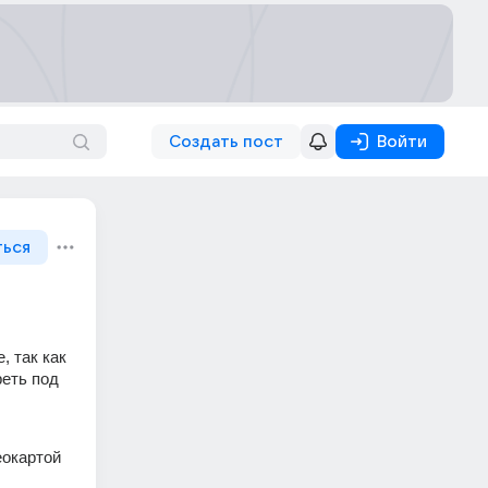
Создать пост
Войти
ться
 так как 
еть под 
окартой 