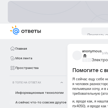
Главная
anonymous
1г
И
Моя лента
Электро
Пространства
Помогите с 
Я сейчас ещу себе н
В ТОПЕ НА ОТВЕТАХ
я человек разносторо
пельмешки хочу, и в 
Информационные технологии
требовательную (атом
и, вроде как, я нашл
А сейчас что-то совсем другое
rtx4050). и вроде ка