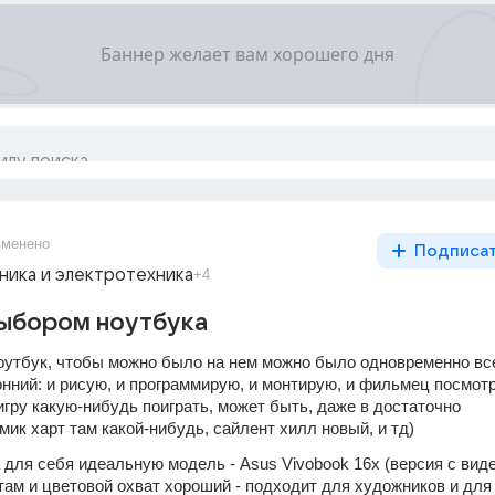
зменено
Подписа
ника и электротехника
+4
выбором ноутбука
оутбук, чтобы можно было на нем можно было одновременно все,
нний: и рисую, и программирую, и монтирую, и фильмец посмотр
игру какую-нибудь поиграть, может быть, даже в достаточно 
ик харт там какой-нибудь, сайлент хилл новый, и тд)
а для себя идеальную модель - Asus Vivobook 16x (версия с виде
к там и цветовой охват хороший - подходит для художников и для 