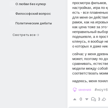
просмотра фильмов, 
О любви без купюр
настройках, игра по к
есть - все плавненьк
Философский вопрос
для меня он действит
рамок, как на игровых
Политические дебаты
как цена тоже за это
неправильный выбор, 
Смотреть все
подешевле, а я прост
клянусь, я вообще не
о которых я даже ник
сейчас у меня древни
может, поэтому по до
сравнивать, естеств
модели между собой с
соответствоать мои
надеюсь, меня понял
мнения
#ноутб
0
3