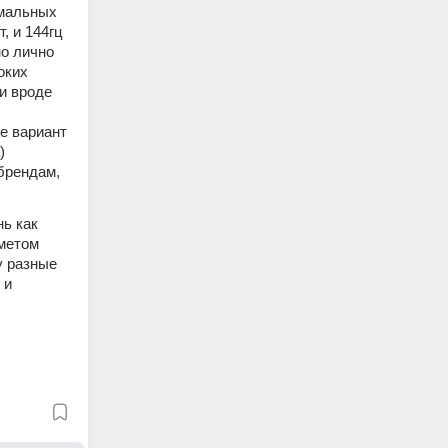
мальных 
 и 144гц 
о лично 
ких 
и вроде 
е вариант 
 
брендам, 
ь как 
метом 
 разные 
и 