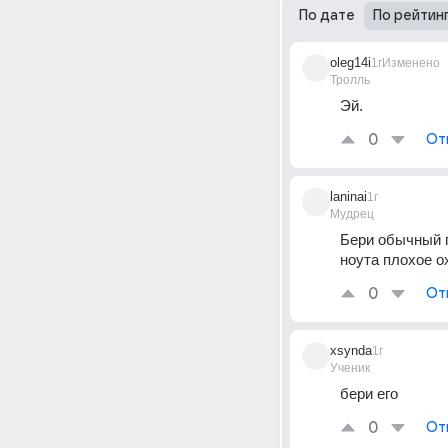
По дате
По рейтин
oleg14i
1г
Изменено
Тролль
Эй.
0
От
laninai
1г
Мудрец
Бери обычный пк
ноута плохое о
0
От
xsynda
1г
Ученик
бери его
0
От