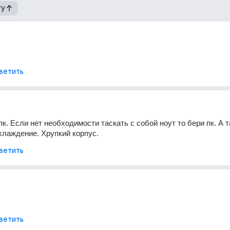
гу
ветить
. Если нет необходимости таскать с собой ноут то бери пк. А та
хлаждение. Хрупкий корпус. 
ветить
ветить